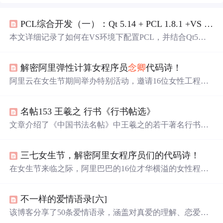
PCL综合开发（一）：Qt 5.14 + PCL 1.8.1 +VS 2017环境配置
本文详细记录了如何在VS环境下配置PCL，并结合Qt5界
面开发工具，重点解决PCL与Qt5不兼容问题，通过Cmake
编译VTK8.0.0以实现界面支持。适合PCL与Qt开发者环境
解密阿里弹性计算女程序员
念卿
代码诗！
配置参考。
阿里云在女生节期间举办特别活动，邀请16位女性工程师
分享代码诗与推荐书单。同时，回顾2018年弹性计算领域
的热门文章，涵盖ECS支持IPv6、库存不足的解决方案、
名帖153 王羲之 行书《行书帖选》
异构计算入门、企业级存储市场分析、Mac软件推荐、图
像识别技术揭秘、ECS运维技巧、镜像预设密码、标签管
文章介绍了《中国书法名帖》中王羲之的若干著名行书作
理增强以及sysbench性能测试框架。
品，如《姨母帖》、《平康帖》等，讨论了这些作品的艺
术风格、历史价值以及书法特点，展现了王羲之独特的书
三七女生节，解密阿里女程序员们的代码诗！
法艺术和家族传承。
在女生节来临之际，阿里巴巴的16位才华横溢的女性程序
员分享了她们的代码诗和推荐书单，展现了IT行业中女性
的独特魅力和贡献。
不一样的爱情语录[六]
该博客分享了50条爱情语录，涵盖对真爱的理解、恋爱与
婚姻的感悟、爱情中的相处之道等内容，如真爱是明知无