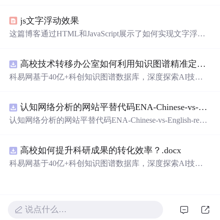
的细腻描绘，从月光到星光，从微笑到眼神，每一刻的感
动都被精
心
记录下来。
js文字浮动效果
这篇博客通过HTML和JavaScript展示了如何实现文字浮动
的效果。作者利用CSS设置元素的绝对定位，JavaScript则
用来随机生成文字的初始位置和透明度变化，营造出文字
高校技术转移办公室如何利用知识图谱精准定位产业需求与技术适配点？.docx
在页面上随机飘动的视觉效果。此外，文中还包含了对CS
S样式和JavaScript事件监听的运用，增加了互动性和趣味
科易网基于40亿+科创知识图谱数据库，深度探索AI技术
性。
在技术转移、成果转化、技术经纪、知识产权、产业创
新、科技招商等垂直领域的多样化应用场景，研究科技创
认知网络分析的网站平替代码ENA-Chinese-vs-English-reproducible.zip
新领域的AI+数智化解决方案，推动科技创新与产业创新
智能化发展。
认知网络分析的网站平替代码ENA-Chinese-vs-English-repro
ducible.zip
高校如何提升科研成果的转化效率？.docx
科易网基于40亿+科创知识图谱数据库，深度探索AI技术
在技术转移、成果转化、技术经纪、知识产权、产业创
新、科技招商等垂直领域的多样化应用场景，研究科技创
新领域的AI+数智化解决方案，推动科技创新与产业创新
智能化发展。
说点什么…