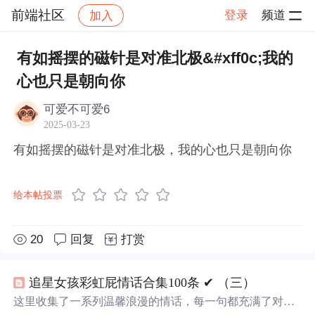
前端社区
登录
频道
加入
帖子详情
社区
前端社区
感慨
有如摇摆的磁针是对准北极&#xff0c;我的
心也只是朝向你
可爱不可爱6
2025-03-23
有如摇摆的磁针是对准北极，我的心也只是朝向你
给本帖投票
20
回复
打赏
追星女孩彩虹屁情话合集100条 ✔︎ （三）
这里收集了一系列温馨浪漫的情话，每一句都充满了对爱