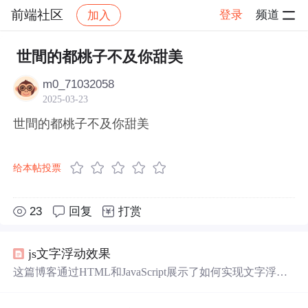
前端社区
登录
频道
加入
帖子详情
社区
前端社区
感慨
世間的都桃子不及你甜美
m0_71032058
2025-03-23
世間的都桃子不及你甜美
给本帖投票
23
回复
打赏
js文字浮动效果
这篇博客通过HTML和JavaScript展示了如何实现文字浮动
的效果。作者利用CSS设置元素的绝对定位，JavaScript则
用来随机生成文字的初始位置和透明度变化，营造出文字