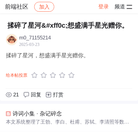
前端社区
登录
频道
加入
帖子详情
社区
前端社区
感慨
揉碎了星河&#xff0c;想盛满手星光赠你。
m0_71155214
2025-03-23
揉碎了星河，想盛满手星光赠你。
给本帖投票
21
回复
打赏
诗词小集 · 杂记碎念
本文系统整理了王勃、李白、杜甫、苏轼、李清照等数十
位古今诗人的经典诗词及名句，涵盖《滕王阁序》《水调
歌头》《声声慢》《满江红》等代表作，并对‘落霞与孤鹜