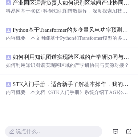
产业园区运营负责人如何识别区域间产业协同机会？.docx
齐飞’‘人生自古谁无死’‘此情可待成追忆’等高频引用名句进
行情感主题归类解析。内容聚焦文学鉴赏与人文表达，突
科易网基于40亿+科创知识图谱数据库，深度探索AI技术
出诗词在情感凝练、意象营造和哲理升华方面的信息技术
在技术转移、成果转化、技术经纪、知识产权、产业创
无关但文化传承价值显著的文本特征。
新、科技招商等垂直领域的多样化应用场景，研究科技创
Python基于Transformer的多变量风电功率预测研究
新领域的AI+数智化解决方案，推动科技创新与产业创新
智能化发展。
内容概要：本文围绕基于Python和Transformer模型的多变
量风电功率预测展开研究，重点针对短期风电功率预测任
务。研究采用深度学习中的Transformer架构，引入风速、
如何利用知识图谱实现跨区域的产学研协同与资源对接？.docx
温度、湿度等多种气象及运行变量作为输入特征，构建高
精度预测模型。为进一步提升预测的稳健性与可靠性，研
如何利用知识图谱实现跨区域的产学研协同与资源对接？
究结合近端梯度算法求解LASSO分位数回归，优化模型在
不确定性环境下的输出表现，增强预测结果的置信区间估
计能力。该技术是机器学习与新能源领域深度融合的典型
STK入门手册，适合新手了解基本操作，我的主页还有进阶教程
应用，旨在提高风电并网的稳定性与电网调度的科学性。;
内容概要：本文档《STK入门手册》系统介绍了AGI公司
适合人群：具备Python编程基础，熟悉主流深度学习框架
开发的Satellite Tool Kit（STK）软件的基本用法与核心功
（如PyTorch或TensorFlow）的研究生、科研人员，以及从
能，涵盖用户界面操作、地图窗口设置、各类对象（如卫
事新能源发电预测、电力系统调度、智能电网优化等相关
星、航天器、设施、传感器等）的创建与属性定义，以及
工作的技术人员。; 使用场景及目标：①应用于风电场实际
高级分析模块如高精度轨道预测（HPOP）、长周期轨道
运行中的短期功率预测系统，辅助电网进行精准负荷调配
内容概要：预测（LOP）、地形本文档为与高分辨率地图
与调度决策；②作为科研项目的技术蓝本，用于复现、改
说点什么…
《STK入门手册》，介绍了Sat的应用。手册还详细说明了
进或扩展基于Transformer的时间序列预测模型；③探索LA
Scellite Tool Kit（STK）软件的基本用enarios的时间设置、