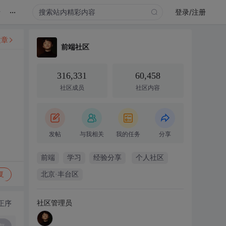
...
录
登录/注册
文章
前端社区
316,331
60,458
社区成员
社区内容
发帖
与我相关
我的任务
分享
前端
学习
经验分享
个人社区
复
北京·丰台区
社区管理员
正序