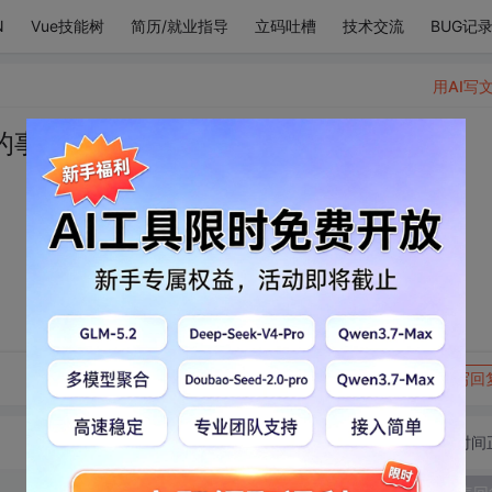
N
Vue技能树
简历/就业指导
立码吐槽
技术交流
BUG记
用AI写
的事
转发到动态
举报
写回
切换为时间