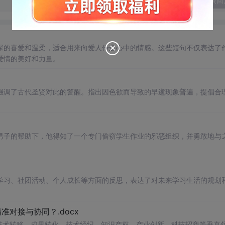
发表回
深的喜爱和温柔，适合用来向爱人传递心中的情感。这些短句不仅表达了
爱情的美好和力量。
强调了古代圣贤对此的警醒。指出因色欲而导致的早逝现象普遍，提倡合
男子的帮助下，他得知了一个专门偷窃学生作业的邪恶组织，并勇敢地与
学习、社团活动、个人成长等方面的反思，表达了对未来学习生活的规划
对接与协同？.docx
在技术转移、成果转化、技术经纪、知识产权、产业创新、科技招商等垂直