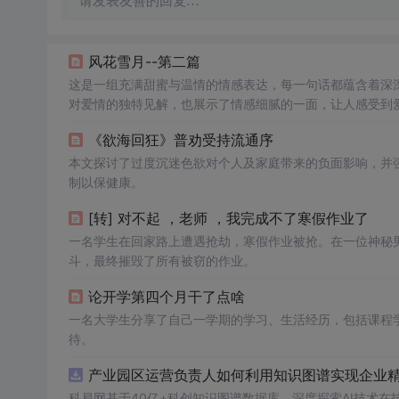
请发表友善的回复…
风花雪月--第二篇
这是一组充满甜蜜与温情的情感表达，每一句话都蕴含着深
对爱情的独特见解，也展示了情感细腻的一面，让人感受到
《欲海回狂》普劝受持流通序
本文探讨了过度沉迷色欲对个人及家庭带来的负面影响，并
制以保健康。
[转] 对不起 ，老师 ，我完成不了寒假作业了
一名学生在回家路上遭遇抢劫，寒假作业被抢。在一位神秘
斗，最终摧毁了所有被窃的作业。
论开学第四个月干了点啥
一名大学生分享了自己一学期的学习、生活经历，包括课程
待。
产业园区运营负责人如何利用知识图谱实现企业精准
科易网基于40亿+科创知识图谱数据库，深度探索AI技术