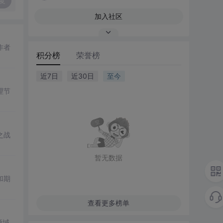
复
加入社区
作者
积分榜
荣誉榜
近7日
近30日
至今
理节
之战
暂无数据
和期
查看更多榜单
领域