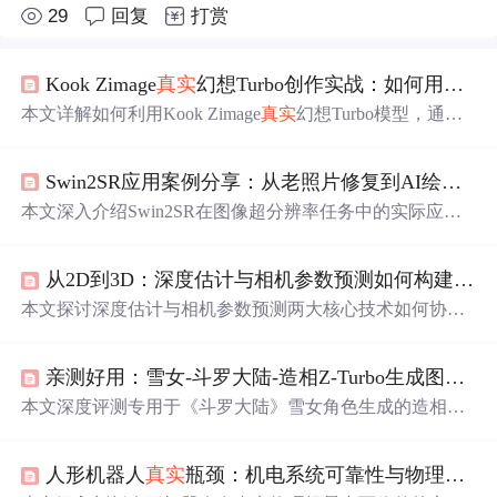
29
回复
打赏
Kook Zimage
真实
幻想Turbo创作实战：如何用简单提示词生成电影级奇幻人像
本文详解如何利用Kook Zimage
真实
幻想Turbo模型，通过
四层结构化提示词工程（主体特征、外观细节、光影氛
围、画质风格）与精准负面提示词，结合采样步数和CFG
Swin2SR应用案例分享：从老照片修复到AI绘图后期，
Scale参数优化，稳定生成兼具
真实
肌肤质感与奇幻元素的
电影级人像。重点突出AI图像生成中的提示词设计逻辑、
本文深入介绍Swin2SR在图像超分辨率任务中的实际应
材质/光影描述技巧及风格排异性控制。
用，涵盖老照片修复、AI绘图后期增强及日常糊图抢救三
大高频场景。重点解析其基于Swin Transformer的AI重建机
从2D到3D：深度估计与相机参数预测如何构建
真实
制，区别于传统插值放大；强调其在JPG压缩伪影抑制、A
I生成噪声修复和老旧图像退化复原方面的针对性优势，并
本文探讨深度估计与相机参数预测两大核心技术如何协同
说明智能显存保护、3–10秒快速推理与细节精准重构等工
实现从2D图像到
真实
感3D场景的重建。重点涵盖相对/绝
程化特性。
对深度建模、尺度校准方法、相机内参（焦距、主点）与
亲测好用：雪女-斗罗大陆-造相Z-Turbo生成图片质量分享，细节拉满
外参（位姿）预测原理，并介绍MoGe、Metric3D v2、Wild
Camera及PerspectiveFields等主流模型的实际性能表现。内
本文深度评测专用于《斗罗大陆》雪女角色生成的造相Z-T
容聚焦于算法落地的关键环节，包括数据预处理、几何约
urbo AI模型。该模型基于Xinference+Gradio部署，具备极
束损失设计，以及在电商3D展示和智能安防等领域的量化
简安装、高角色还原度、卓越细节刻画能力（如
瞳孔
雪花
效果验证。
人形机器人
真实
瓶颈：机电系统可靠性与物理世界适配
倒影、发梢冰晶、肌肤冷白光泽等）及良好复杂提示词理