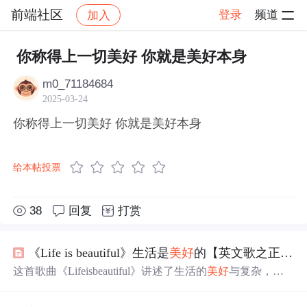
前端社区
登录
频道
加入
帖子详情
社区
前端社区
感慨
你称得上一切美好 你就是美好本身
m0_71184684
2025-03-24
你称得上一切美好 你就是美好本身
给本帖投票
38
回复
打赏
《Life is beautiful》生活是
美好
的【英文歌之正能量】
这首歌曲《Lifeisbeautiful》讲述了生活的
美好
与复杂，强
调即使面对困难也要勇敢面对，保持乐观态度。歌词中提
到了从生到死的生命历程，以及在逆境中寻找
美好
时刻的