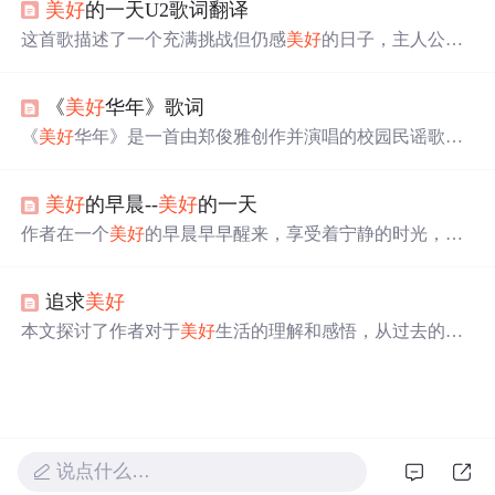
美好
的一天U2歌词翻译
重要性。
这首歌描述了一个充满挑战但仍感
美好
的日子，主人公在
艰难环境中寻找希望，渴望友情与帮助，并最终看到世界
的
美好
之处。
《
美好
华年》歌词
《
美好
华年》是一首由郑俊雅创作并演唱的校园民谣歌
曲，歌词描绘了青春岁月的
美好
回忆与向往。歌曲通过讲
述无邪童年、美丽故乡及年轻人们对于未来的憧憬，唤起
美好
的早晨--
美好
的一天
听者对于过往时光的怀念。
作者在一个
美好
的早晨早早醒来，享受着宁静的时光，翻
开《HeadFirstOOA&D》一书开始阅读，体验了一次不同
寻常的清晨生活。
追求
美好
本文探讨了作者对于
美好
生活的理解和感悟，从过去的负
面思维转变为积极看待身边的人和事，并思考了何为真正
的
美好
。
说点什么…