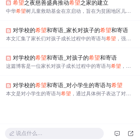
希望
之夜慈善盛典推动
希望
之家的建立
的基础上，人们应该更多地朝着
希望
的方向前进。
中华
希望
树儿童救助基金在京启动，旨在为贫困地区儿童
提供营养、早教、医疗救助。基金计划建立“
希望
之家”，
每年义诊千人，提供大病救助，免费发放健康、教育资料
对学校的
希望
和寄语_家长对孩子的
希望
和寄语
和营养品。王晓棠、刘烨等嘉宾通过义卖支持基金。
本文汇集了家长们对孩子成长过程中的寄语与
希望
，强调
勤奋学习、乐观向上的重要性，并表达了对孩子健康快乐
成长的美好愿望。
对学校的
希望
和寄语_对孩子的
希望
和寄语
这篇博客是一位家长对孩子成长过程中的寄语与
希望
，包
括了对孩子的性格塑造、学业进步及未来发展的期待。
对学校的
希望
和寄语_对小学生的寄语与
希望
本文是对小学生的寄语与
希望
，通过具体例子表达了对学
生们的鼓励和期待，如盖彦龙的积极思考，王奕栋的认真
态度，冯俊豪的热情大方，曹书浩的聪明可爱以及刘昕浩
的聪明好动。
说点什么…