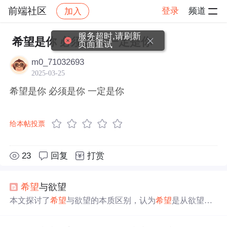
前端社区
登录
频道
加入
帖子详情
社区
前端社区
感慨
服务超时,请刷新
希望是你 必须是你 一定是你
页面重试
m0_71032693
2025-03-25
希望是你 必须是你 一定是你
给本帖投票
23
回复
打赏
希望
与欲望
本文探讨了
希望
与欲望的本质区别，认为
希望
是从欲望层
超脱出来的，更侧重于社会化的愿望和精神层面的追求，
而欲望更接近人的本能。文章强调了在满足
一定
生活需要