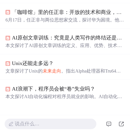
信心、直面现实的勇气和积极的行动才能引领我们
走向
未
来
。
「咖啡馆」里的任正非：开放的技术和商业，
不会
6月17日，任正非与两位思想家交流，探讨华为困境。他们
认为信息和技术应开放。任正非披露华为面临挫折，预计
未来
两年减产、营收下降，但表示
不会
减少科研投入，还
AI原创文章训练：究竟是人类写作的终结还是新生？
承诺网络安全无后门，强调华为坚持开放合作，认为国际
应
走向
开放共赢。
本文探讨了AI原创文章训练的定义、应用、优势、技术原
理，指出其
不会
取代人类写作，但存在挑战和伦理问题。
未来
将
走向
智能化，但也需关注质量和伦理规范。,
Unix还能走多远？
文章探讨了Unix的
未来
走向
。指出Alpha处理器和Tru64操
作系统已消亡，HP - UX也将不久于世。IBM虽近期
不会
放
弃AIX，但在加强Linux研发。HP和IBM网罗Linux内核开
AI浪潮下，程序员会被“卷”失业吗？
发成员。Sun将Solaris开放源代码。认为除Windows外，开
放源代码的操作系统才能生存，
未来
可能只剩Windows、L
本文探讨AI自动化编程对程序员就业的影响。AI自动化编
inux等。
程能提升效率和代码质量，但在复杂系统设计、业务理解
和创新能力上有局限。当前程序员就业竞争激烈，工作内
容转变。程序员
不会
被取代，
未来
将
走向
人机协作，需提
升技术、培养软技能并持续学习。
说点什么…