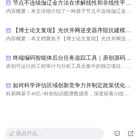
节点不连续伽辽金方法在求解线性和非线性平流方程中的一维实现（Matlab代码实现）
忆。
内容概要：本文详细介绍了一种基于节点不连续伽辽金方
法（Discontinuous Galerkin Method）在求解线性和非线性
平流方程中的一维数值实现方案，并提供了完整的MATLA
【博士论文复现】光伏并网逆变器序阻抗建模、扫频辨识与弱电网交互稳定性分析【阻抗建模、验证扫频法】（Matlab代码、Simulink仿真实现）
B代码实现。该方法在处理偏微分方程特别是具有间断解
或高梯度特征的问题时展现出优异的稳定性和精度。文中
内容概要：本文档聚焦于【博士论文复现】光伏并网逆变
系统阐述了算法的核心原理、空间离散化策略、时间推进
器序阻抗建模、扫频辨识与弱电网交互稳定性分析，提供
机制以及边界条件的处理方式，通过具体编程实例展示如
了完整的Matlab代码与Simulink仿真实现方案。内容涵盖基
何在MATLAB环境中实现该数值方法，并辅以典型算例验
终端编码智能体后台任务追踪工具｜原创源码+测试+离线报告
于谐波线性化的并网VSG逆变器正负序阻抗建模、锁相环
证其有效性和可靠性。此外，文章还强调科研工作中“借
与电流环的小信号建模、扫频法辨识系统阻抗、奈奎斯特
原创可运行的工程审计与分析工具合集中的独立项目。每
力”与创新思维的重要性，鼓励研究者在夯实理论基础的同
稳定性判据的应用，以及在弱电网条件下逆变器与电网交
个压缩包包含完整 Node.js、HTML、CSS、JavaScript 源
时勇于探索新思路。; 适合人群：具备偏微分方程数值解法
互稳定性的仿真验证全过程。通过理论推导与仿真实践相
码，内置合成示例、3 项自动化验收、离线 HTML/JSON/S
基础知识、熟悉MATLAB编程，从事计算数学、流体力
结合，帮助读者掌握新能源并网系统稳定性分析的核心技
如何科学评估区域创新竞争力并制定政策优化策略？.docx
VG 报告、1080×720 运行效果图、README、运行说明、
学、物理建模及相关领域的研究生、科研人员及工程技术
术与工程实现方法。; 适合人群：具备电力电子、自动控制
MIT License 与原创授权声明。零第三方运行依赖，不包含
科易网基于40亿+科创知识图谱数据库，深度探索AI技术
开发者。; 使用场景及目标：① 学习并掌握节点不连续伽
理论基础，熟悉Matlab/Simulink环境，从事新能源发电、并
榜单产品源码、官方素材、论文、账号数据或未授权内
在技术转移、成果转化、技术经纪、知识产权、产业创
辽金方法的基本理论与实现流程；② 利用所提供的MATL
网控制或电力系统稳定性研究的研究生、科研人员及工程
容。适合 AI 工程、前端、运维和质量团队用于本地预检、
新、科技招商等垂直领域的多样化应用场景，研究科技创
AB代码开展线性和非线性平流方程的数值模拟实验；③
师。; 使用场景及目标：① 复现博士论文中关于光伏并网
教学演示与二次开发。运行方法：Node.js 18+ 下执行 npm
新领域的AI+数智化解决方案，推动科技创新与产业创新
将该方法作为基础算法应用于高分辨率数值模拟、守恒律
逆变器阻抗建模与稳定性分析的关键实验；② 学习并掌握
test 与 npm run report，或启动静态服务器打开 index.html。
智能化发展。
方程求解等科研项目中的扩展与改进； 阅读建议：建议读
扫频法（Frequency Scan）在实际系统中的应用技巧；③
者结合经典数值分析教材深入理解DG方法的数学背景，逐
利用提供的模型进行弱电网下并网系统稳定性的仿真研究
说点什么…
段调试并运行所附MATLAB代码，通过调整初始条件、网
与故障机理分析；④ 作为相关课题研究或毕业设计的技术