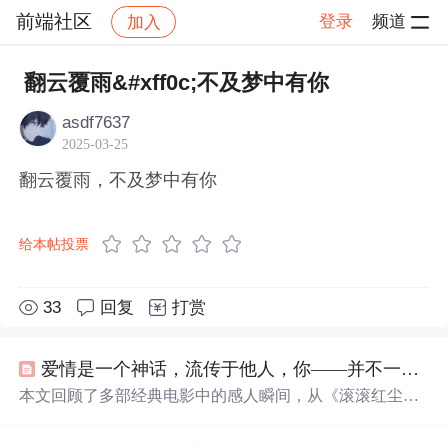
前端社区
登录
频道
加入
帖子详情
社区
前端社区
感慨
翻云覆雨&#xff0c;不及梦中有你
asdf7637
2025-03-25
翻云覆雨，不及梦中有你
给本帖投票
33
回复
打赏
爱情是一个神话，流传于他人，你——并不一定能偶遇。
本文回顾了多部经典电影中的感人瞬间，从《滚滚红尘》
的爱恨交织到《罗马假日》的美丽邂逅，再到《卡萨布兰
卡》的离别与抉择，每一部电影都承载着深刻的情感与记