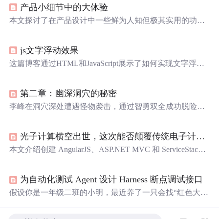
产品小细节中的大体验
本文探讨了在产品设计中一些鲜为人知但极其实用的功能
细节。例如MIUI系统的
手电筒
长亮功能、故宫应用中考虑
单手操作的拍照设计、小米手机的防误触模式等，这些细
js文字浮动效果
节展示了设计师对用户体验的关注。
这篇博客通过HTML和JavaScript展示了如何实现文字浮动
的效果。作者利用CSS设置元素的绝对定位，JavaScript则
用来随机生成文字的初始位置和透明度变化，营造出文字
第二章：幽深洞穴的秘密
在页面上随机飘动的视觉效果。此外，文中还包含了对CS
S样式和JavaScript事件监听的运用，增加了互动性和趣味
李峰在洞穴深处遭遇怪物袭击，通过智勇双全成功脱险，
性。
并发现了好友王杰的遗体及一件与他失踪有关的神秘宝
物。
光子计算横空出世，这次能否颠覆传统电子计算？科学家：未来已来
本文介绍创建 AngularJS、ASP.NET MVC 和 ServiceStack
应用程序的方法，包括使用哈希 URL 导航、ASP.NET 捆
绑和
缩小
功能，探讨应用安全保护、认证方式、缓存提供
为自动化测试 Agent 设计 Harness 断点调试接口
程序选择、数据持久化配置等内容，还提及开发中常见问
题及解决方法，最后展望未来开发方向。
假设你是一年级二班的小明，最近养了一只会找“红色大花
朵登录按钮”的智能萤火虫小A（也就是Web测试Agent）。
你把小A放进漆黑一片的“我的学校网站花园”（测试环