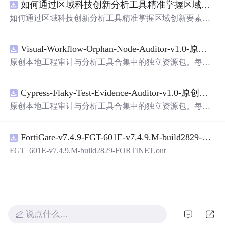
如何通过区域科技创新分析工具精准掌握区域创新要素分布与产业链融合现状？.docx
带有直观的图形用户界面（GUI），非常容易使用。你只
需要将手写数字输入系统，它将立即给出准确的识别结
如何通过区域科技创新分析工具精准掌握区域创新要素分
果。这个系统可以在各种场景中使用，无论是学校、工作
布与产业链融合现状？
还是日常生活，都能为你提供快速和准确的识别服务。它
是一个非常方便和实用的工具，你一定会喜欢它的！
Visual-Workflow-Orphan-Node-Auditor-v1.0-原创源码与文档.zip
原创本地工程审计与分析工具合集中的独立资源包。每个
ZIP包含完整源码、3项自动化测试、可复现合成示例、离
线HTML、JSON与SVG报告、1080×720真实运行效果图、
Cypress-Flaky-Test-Evidence-Auditor-v1.0-原创源码与文档.zip
README、运行说明、功能清单、MIT License及原创与授
权声明。解压后进入project目录，执行npm test验证算法，
原创本地工程审计与分析工具合集中的独立资源包。每个
执行npm run report生成报告，也可通过本地静态服务器打
ZIP包含完整源码、3项自动化测试、可复现合成示例、离
开网页。运行时零第三方依赖，不包含热点产品或开源项
线HTML、JSON与SVG报告、1080×720真实运行效果图、
目源码、Logo、官方截图、论文、生产日志或其他受限素
FortiGate-v7.4.9-FGT-601E-v7.4.9.M-build2829-FORTINET.out
README、运行说明、功能清单、MIT License及原创与授
材。适合前端开发、AI应用工程、测试审计和课程实践。
权声明。解压后进入project目录，执行npm test验证算法，
FGT_601E-v7.4.9.M-build2829-FORTINET.out
执行npm run report生成报告，也可通过本地静态服务器打
开网页。运行时零第三方依赖，不包含热点产品或开源项
目源码、Logo、官方截图、论文、生产日志或其他受限素
材。适合前端开发、AI应用工程、测试审计和课程实践。
说点什么…