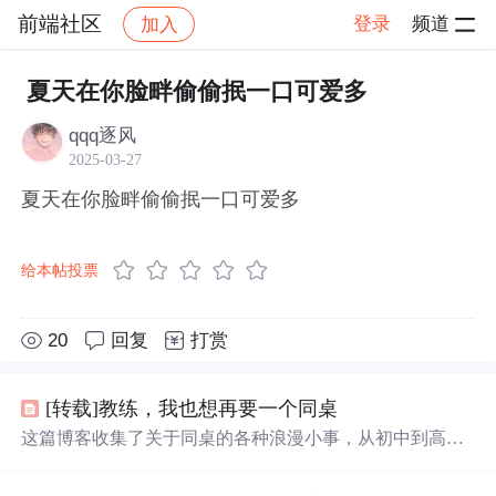
前端社区
登录
频道
加入
帖子详情
社区
前端社区
感慨
夏天在你脸畔偷偷抿一口可爱多
qqq逐风
2025-03-27
夏天在你脸畔偷偷抿一口可爱多
给本帖投票
20
回复
打赏
[转载]教练，我也想再要一个同桌
这篇博客收集了关于同桌的各种浪漫小事，从初中到高
中，包括共同的恶作剧、互相帮助、分享零食、互相鼓励
等，记录了青春时期的纯真友谊和温暖瞬间。