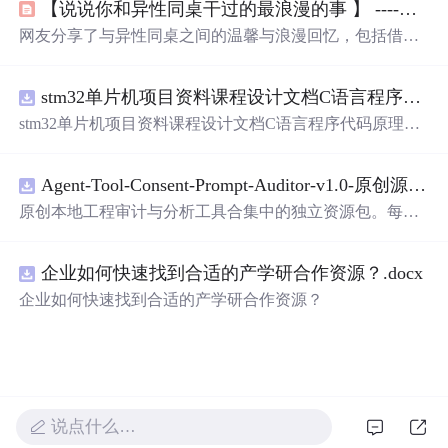
【说说你和异性同桌干过的最浪漫的事 】 ----看到第176楼就突然沉默了....（节选自百度DotA吧）...
网友分享了与异性同桌之间的温馨与浪漫回忆，包括借肩
膀、捂手、一起学习等小事，这些简单却珍贵的记忆构成
了青春的美好片段。
stm32单片机项目资料课程设计文档C语言程序代码原理图电路PCB实例五种PWM反馈控制模式研究
stm32单片机项目资料课程设计文档C语言程序代码原理图
电路PCB实例五种PWM反馈控制模式研究
Agent-Tool-Consent-Prompt-Auditor-v1.0-原创源码与文档.zip
原创本地工程审计与分析工具合集中的独立资源包。每个
ZIP包含完整源码、3项自动化测试、可复现合成示例、离
线HTML、JSON与SVG报告、1080×720真实运行效果图、
企业如何快速找到合适的产学研合作资源？.docx
README、运行说明、功能清单、MIT License及原创与授
权声明。解压后进入project目录，执行npm test验证算法，
企业如何快速找到合适的产学研合作资源？
执行npm run report生成报告，也可通过本地静态服务器打
开网页。运行时零第三方依赖，不包含热点产品或开源项
目源码、Logo、官方截图、论文、生产日志或其他受限素
材。适合前端开发、AI应用工程、测试审计和课程实践。
说点什么…