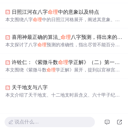
通关等，还阐述了阴阳、五行、干支等概念，以及四墓库
的具体含义。此外，提供了流年断法秘诀，包括不同格局
日照江河在八字
命理
中的意象以及特点
在特定运年可能遭遇的生死大灾、破财伤身等情况，帮助
读者了解八字
命理
的分析方法。
本文围绕八字
命理
中的日照江河格展开，阐述其意象、解
释剖析、相关解读、象征意义、成格条件、喜忌与运势影
响等内容。指出该命格象征事业成功、财运亨通，有不同
喜用神最正确的算法_
命理
八字预测，得出来的结果是不是百分之百的正确？
成格条件，喜水土忌火金，不同阶段运势表现有差异，体
现了传统文化传承。
本文探讨了八字
命理
预测的准确性，指出尽管不能百分之
百精准，但它通过出生时间、父母、地点、名字和风水等
因素揭示命运差异。理解八字原理有助于个人认识自己和
许铨仁：《紫微斗数
命理
学正解》（二）第一章第一节
做出更好的人生选择。
本文围绕《紫微斗数
命理
学正解》展开，提到以官禄宫为
主题，分析命和运的磁场效应，兼论财运。阐述紫微斗数
能依据出生信息分析命运，决定人生方向。还介绍了河洛
天干地支与八字
理数是其根源，以及河图在十二宫的应用法则。
本文介绍了天干地支、十二地支时辰含义、六十甲子纪年
法及地支配对关系，并深入解析了八字结构、十神体系、
格局判定原则以及五行旺衰分析，结合经典
命理
著作与实
际案例探讨了传统
命理
学的应用。
说点什么…