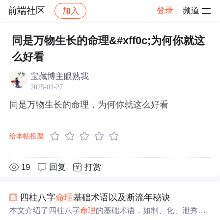
前端社区
登录
频道
加入
帖子详情
社区
前端社区
感慨
同是万物生长的命理&#xff0c;为何你就这
么好看
宝藏博主眼熟我
2025-03-27
同是万物生长的命理，为何你就这么好看
给本帖投票
19
回复
打赏
四柱八字
命理
基础术语以及断流年秘诀
本文介绍了四柱八字
命理
的基础术语，如制、化、泄秀、