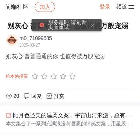
前端社区
登录
频道
加入
帖子详情
社区
前端社区
感慨
服务超时,请刷新
别灰心 普普通通的你 也值得被万般宠溺
页面重试
m0_71099585
2025-03-27
别灰心 普普通通的你 也值得被万般宠溺
给本帖投票
20
回复
打赏
比月色还美的温柔文案，宇宙山河浪漫，总有你
值
本文集合了一系列充满浪漫与哲思的情感文案，用星辰大
海比喻爱情与生活，探讨了人与人之间的深情与宇宙万物
的美好联系。