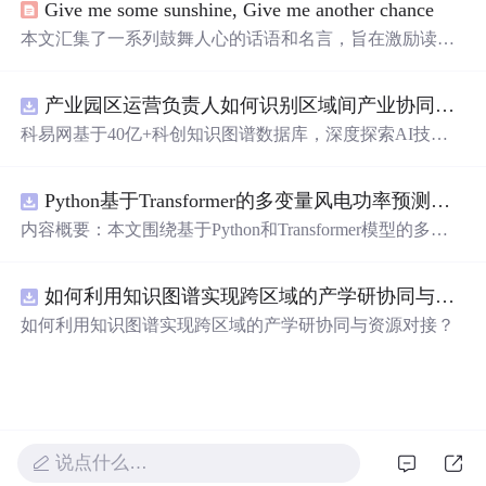
Give me some sunshine, Give me another chance
本文汇集了一系列鼓舞人心的话语和名言，旨在激励读者
面对生活的挑战时保持积极乐观的态度。文章引用了电影
《三傻大闹宝莱坞》的经典台词以及村上春树等人的名
产业园区运营负责人如何识别区域间产业协同机会？.docx
言，强调了微笑、坚持和努力的重要性。
科易网基于40亿+科创知识图谱数据库，深度探索AI技术
在技术转移、成果转化、技术经纪、知识产权、产业创
新、科技招商等垂直领域的多样化应用场景，研究科技创
Python基于Transformer的多变量风电功率预测研究
新领域的AI+数智化解决方案，推动科技创新与产业创新
智能化发展。
内容概要：本文围绕基于Python和Transformer模型的多变
量风电功率预测展开研究，重点针对短期风电功率预测任
务。研究采用深度学习中的Transformer架构，引入风速、
如何利用知识图谱实现跨区域的产学研协同与资源对接？.docx
温度、湿度等多种气象及运行变量作为输入特征，构建高
精度预测模型。为进一步提升预测的稳健性与可靠性，研
如何利用知识图谱实现跨区域的产学研协同与资源对接？
究结合近端梯度算法求解LASSO分位数回归，优化模型在
不确定性环境下的输出表现，增强预测结果的置信区间估
计能力。该技术是机器学习与新能源领域深度融合的典型
应用，旨在提高风电并网的稳定性与电网调度的科学性。;
适合人群：具备Python编程基础，熟悉主流深度学习框架
（如PyTorch或TensorFlow）的研究生、科研人员，以及从
说点什么…
事新能源发电预测、电力系统调度、智能电网优化等相关