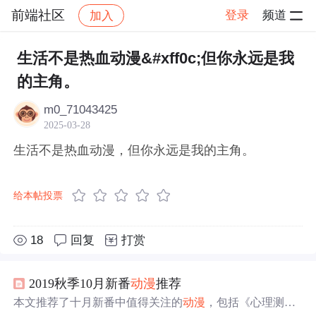
前端社区
登录
频道
加入
帖子详情
社区
前端社区
感慨
生活不是热血动漫&#xff0c;但你永远是我
的主角。
m0_71043425
2025-03-28
生活不是热血动漫，但你永远是我的主角。
给本帖投票
18
回复
打赏
2019秋季10月新番
动漫
推荐
本文推荐了十月新番中值得关注的
动漫
，包括《心理测量