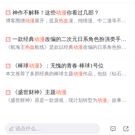
者》第三季、《刀剑神域》第三季Part2、《高分少女》第
二季、《七大罪》第三季、《我的英雄学院》第四季等，
神作不解释！这些
动漫
你看过几部？
涵盖了沙雕、
热血
、侦探、恋爱等多个主题。
博客围绕
动漫
展开，提及
热血
漫、纯情漫、中二漫等不同
类型
动漫
，虽未详细介绍内容，但聚焦
动漫
这一信息技术
无关领域外的热门话题。
一款经典
动漫
改编的二次元日系角色扮演类手游——航海王
《航海王
热血
航线》是款以经典
动漫
改编的日系角色扮演
游戏，3D引擎打造，高度还原角色与剧情。路飞作为力系
输出角色，拥有控制、伤害、AOE等多元化技能，如【橡
《棒球
动漫
》：无愧的青春·棒球1号位
皮·机关枪】、【橡皮·抓】和【橡皮·攻城炮】。技能连招
如【橡皮·机关枪】+四段普攻+【橡皮·抓】+【橡皮·攻城
本文推荐了多部经典的棒球主题
动漫
作品，包括《钻石王
炮】，适合竞技场和副本。伙伴搭配推荐鳄鱼、烟鬼等，
牌》、《超智游戏》和《棒球大联盟》等，涵盖了
热血
、
提供远程伤害和控制。加点优先级为暴击>防御>生命>攻
智慧对决及成长励志等多种风格。
击，推荐使用【誓死捍卫名刀系列】和【被称为“暴君”】
《盛世财神》主题
动漫
的战意卡组，提升战力。
《盛世财神》原是一款游戏，现计划转型为
动漫
。故事分
为三部：《财神前传》讲述天界财神的运财童子下凡的经
历；《草根菜根》讲述两位
主角
在人间的奋斗历程；《道·
道·道》则讲述二人求仙之路及最终选择。
说点什么…