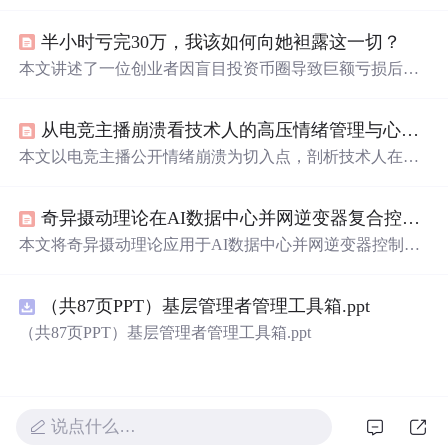
指花式吹捧偶像，现形容特别
会
夸人，也是恋爱男女的必
备技能。还整理了一波“彩虹屁”文案供大家参考。
半小时亏完30万，我该如何向她袒露这一切？
本文讲述了一位创业者因盲目投资币圈导致巨额亏损后的
心理挣扎与反思。作者结合自身类似经历，强调面对失败
时坦诚、止损和行动的重要性。通过停止赌博心态、梳理
从电竞主播崩溃看技术人的高压情绪管理与心理韧性构建
债务、向亲人坦白并积极工作，逐步走出困境。文章指
出，真正的成长源于对错误的认知与超越。
本文以电竞主播公开情绪崩溃为切入点，剖析技术人在高
压场景下的典型情绪响应机制，提出‘倒三角’崩溃模型，
并系统阐述事前心理冗余建设、事中紧急预案启动、事后
奇异摄动理论在AI数据中心并网逆变器复合控制中的应用
情绪复盘三阶段管理方法。强调将心理健康纳入工程实
践，倡导无责复盘、叫停权、知识沉淀等抗压型技术文
本文将奇异摄动理论应用于AI数据中心并网逆变器控制，
化，提升个体与团队的系统级心理韧性。
通过时间尺度分离建模，构建快慢双子系统：快子系统
（电感电流）采用FCS-MPC实现毫秒级动态响应，慢子系
（共87页PPT）基层管理者管理工具箱.ppt
统（直流母线电压）采用PI控制器保障稳态精度；引入功
率前馈与加权成本函数实现快慢协同，并基于Tikhonov定
（共87页PPT）基层管理者管理工具箱.ppt
理开展稳定性校验。该复合控制显著提升逆变器对AI负载
阶跃扰动的抗扰能力。
说点什么…