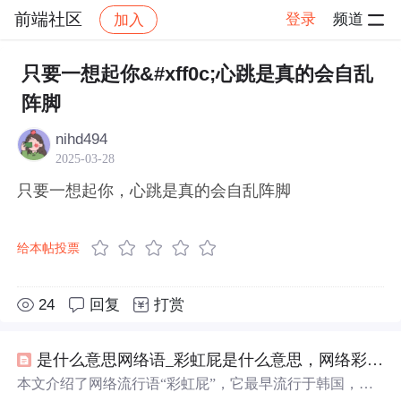
前端社区
登录
频道
加入
帖子详情
社区
前端社区
感慨
只要一想起你&#xff0c;心跳是真的会自乱
阵脚
nihd494
2025-03-28
只要一想起你，心跳是真的会自乱阵脚
给本帖投票
24
回复
打赏
是什么意思网络语_彩虹屁是什么意思，网络彩虹屁夸人语录大全，彩虹屁是什么梗...
本文介绍了网络流行语“彩虹屁”，它最早流行于韩国，原