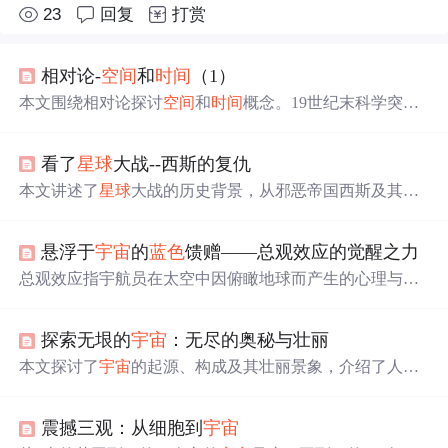
23
回复
打赏
相对论-
空间
和
时间
（1）
本文围绕相对论探讨
空间
和
时间
概念。19世纪末科学突破
使传统时空观落幕，爱因斯坦狭义相对论带来著名方程，
光速是
宇宙
上限速度。物体接近此速度会有奇怪现象，时
看了
星
球
大战--西斯的复仇
空交织防止悖论。同时指出静止和运动是相对的，科学是
对现实的近似探讨。
本文讲述了
星
球
大战的历史背景，从邪恶帝国西斯及其黑
暗原力的崛起，到绝地武士的反抗与牺牲，再到阿纳金命
运的转变及最终光明与黑暗的决战。文中详细描述了各关
悬浮于
宇宙
的
蓝色
馈赠——总观效应的觉醒之力
键人物的命运转折与
银河
系的兴衰历程。
总观效应指宇航员在太空中因俯瞰地球而产生的心理与认
知转变，促使人类超越国界与族群，形成‘地球人’的身份
认同。这种宏观视角强化了对地球脆弱性的认识，激发环
探索无垠的
宇宙
：无尽的奥秘与壮丽
境保护意识与全球协作精神，推动人类以更包容、长远的
眼光应对共同挑战。
本文探讨了
宇宙
的起源、构成及其壮丽景象，介绍了人类
如何利用先进技术和工具探索
宇宙
，以及这种探索对我们
理解自身及
宇宙
意义的重要性。
震撼三观：从细胞到
宇宙