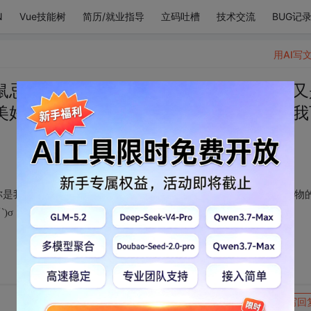
N
Vue技能树
简历/就业指导
立码吐槽
技术交流
BUG记
用AI写
鼠忌器又战战兢兢，你是我心中的软肋，又
美好事物的代名词，所以接下来的日子，我
你是我心中的软肋，又是我身上的盔甲，是希望是阳光，是美好事物
)σ
转发到动态
举报
写回