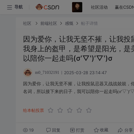
社区活动
赢在CSD
导航
社区
前端社区
感慨
帖子详情
因为爱你，让我无坚不摧，让我投
我身上的盔甲，是希望是阳光，是
以陪你一起走吗(σ′▽‵)′▽‵)σ
2025-03-28 23:14:47
m0_71032191
因为爱你，让我无坚不摧，让我投鼠忌器又战战兢兢，
名词，所以接下来的日子，我可以陪你一起走吗(σ′▽‵)′▽‵
给本帖投票
19
回复
打赏
分享
收藏