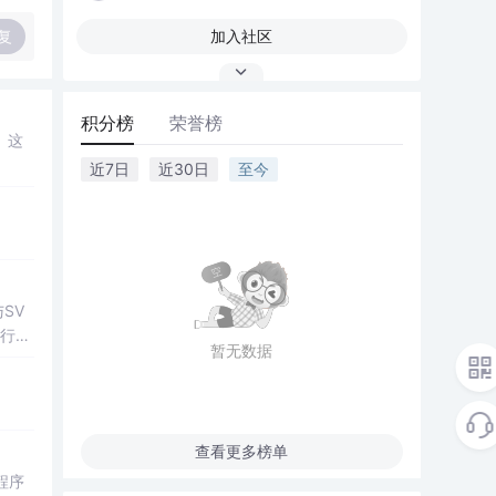
复
加入社区
积分榜
荣誉榜
。这
近7日
近30日
至今
SV
行np
暂无数据
项目
查看更多榜单
程序