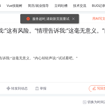
N
Vue技能树
简历/就业指导
立码吐槽
技术交流
BUG记
用AI写
服务超时,请刷新页面重试
:“这有风险。”情理告诉我:“这毫无意义。
告诉我:“这毫无意义。”内心却轻声说:“试试看吧。”
转发到动态
举报
写回
切换为时间