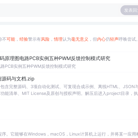
发表回
你不
可能
，
经验
警示有
风险
，
情理
认为
毫无意义
，但
内心
仍
轻声
呼唤尝试
代码原理图电路PCB实例五种PWM反馈控制模式研究
电路PCB实例五种PWM反馈控制模式研究
0-原创源码与文档.zip
包含完整源码、3项自动化测试、可复现合成示例、离线HTML、JSON与
功能清单、MIT License及原创与授权声明。解压后进入project目录，执
告，也可通过本地静态服务器打开网页。运行时零第三方依赖，不包含热点产品或开源
。适合前端开发、AI应用工程、测试审计和课程实践。
程序。它能够在Windows，macOS，Linux计算机上运行，并将某一应用