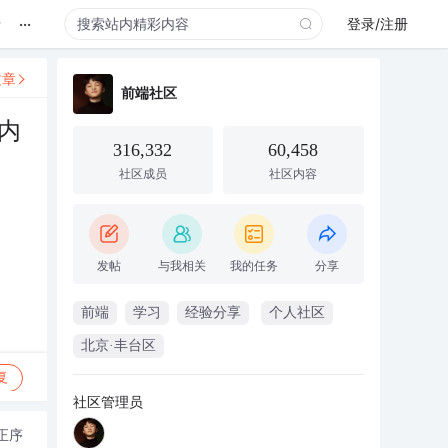
...
录
登录/注册
文章
前端社区
”内
316,332
60,458
社区成员
社区内容
发帖
与我相关
我的任务
分享
前端
学习
经验分享
个人社区
北京·丰台区
复
社区管理员
正序