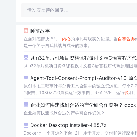
请发表友善的回复…
睡前故事
在面对感情抉择时，
内心
的挣扎与现实的碰撞。当
自尊
告诉
是一个关于自我挑战与成长的故事。
stm32单片机项目资料课程设计文档C语言程序
stm32单片机项目资料课程设计文档C语言程序代码原理图
Agent-Tool-Consent-Prompt-Auditor-v1.
原创本地工程审计与分析工具合集中的独立资源包。每个ZIP
G报告、1080×720真实运行效果图、README、运行
说
明、
m test验证算法，执行npm run report生成报
企业如何快速找到合适的产学研合作资源？.docx
源码、Logo、官方截图、论文、生产日志或其他受限素材
企业如何快速找到合适的产学研合作资源？
Docker Desktop Installer-4.85.7z
Docker是一个开源的平台 [2]，用于开发、交付和运行应用