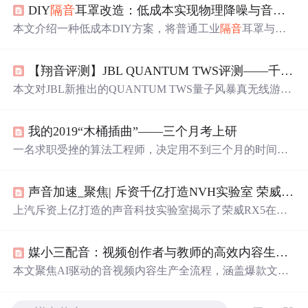
DIY
隔
音
耳罩改造：低成本实现物理降噪与音频播放融合方案
本文介绍一种低成本DIY方案，将普通工业
隔
音
耳罩与废
弃入耳式耳机扬声器单元结合，实现物理降噪与音频播放
一体化。方案无需电路设计或焊接，核心在于耳罩腔体声
【翔音评测】JBL QUANTUM TWS评测——千元双模游戏降噪耳机先行者
学利用、扬声器精准定位、双面泡棉胶微调及鞋胶声学密
封。强调NRR
隔
音
值匹配、阻抗兼容性（16–32Ω）、线槽
本文对JBL新推出的QUANTUM TWS量子风暴真无线游戏
无孔开凿工艺与立体声声道校准，适用于高噪音作业场景
降噪耳机进行评测。该耳机采用2.4G和蓝牙双模连接，有
下的安全听音需求。
双音源超低延时游戏技术，音质音效出色，还搭载ANC智
我的2019“木桶插曲”——三个月考上研
能降噪技术。不过，它也存在一些问题，如操作有误触可
能、充电指示灯无法准确显示电量等。
一名求职受挫的算法工程师，决定用不到三个月的时间备
考，在职研究生。从突发奇想到制定详细复习计划，再到
克服重重困难，最终以315分的成绩通过初试，成功被中山
声音加速_聚焦| 斥资千亿打造NVH实验室 荣威RX5玩起了声音的主意
大学人工智能专业录取。
上汽斥资上亿打造的声音科技实验室揭示了荣威RX5在声
音品质上的追求。通过SoundTuning技术，荣威RX5致力于
消除噪音，提升驾乘者的听觉体验。实验室包括全消混响
媒小三配音：视频创作者与教师的高效内容生产指南
试验室、四轮转鼓半消声试验室等，确保车辆在满足噪声
法规的同时，提供优秀的车内声音品质。密封试验显示，
本文聚焦AI驱动的音视频内容生产全流程，涵盖爆款文案
荣威RX5的气密性优于昂科威，展现出卓越的NVH性能。
提取与重构、多情绪AI拟人配音在影视解说与教育课件中
全消声室则用于测试零部件的声功率，确保整体声音品
的应用、嘈杂环境降噪与情感参数调优、带货口播稿批量