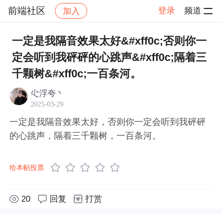
前端社区
登录
频道
加入
帖子详情
社区
前端社区
感慨
一定是我隔音效果太好&#xff0c;否则你一
定会听到我砰砰的心跳声&#xff0c;隔着三
千颗树&#xff0c;一百条河。
尐浮夸丶
2025-03-29
一定是我隔音效果太好，否则你一定会听到我砰砰
的心跳声，隔着三千颗树，一百条河。
给本帖投票
20
回复
打赏