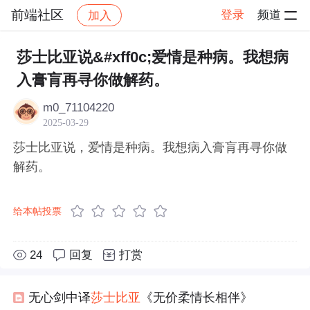
前端社区
登录
频道
加入
帖子详情
社区
前端社区
感慨
莎士比亚说&#xff0c;爱情是种病。我想病
入膏肓再寻你做解药。
m0_71104220
2025-03-29
莎士比亚说，爱情是种病。我想病入膏肓再寻你做
解药。
给本帖投票
24
回复
打赏
无心剑中译
莎士比亚
《无价柔情长相伴》