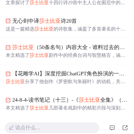
文章探讨了
莎士比亚
十四行诗29首中主人公在困厄中的内
心挣扎，通过对比两个译本，展示了
爱情
如何带来超越世
俗的慰藉和力量。,
无心剑中译
莎士比亚
诗20首
这是一篇精选
莎士比亚
的诗歌集，涵盖了多首著名的十四
行诗和短诗，主题围绕
爱情
、时光流逝与生命之美。诗人
以细腻的情感和深刻洞察力，描绘了爱的永恒、时光的无
莎士比亚
（50条名句）内容大全 - 谁料过去的繁华，化作今朝的泥土 - 作者 第7页
情和生命的意义，如《劝君缔结连理枝》、《诗行难述君
妩媚》和《怎可将你比夏天》等，展现出
莎士比亚
独特的
本文精选了
莎士比亚
剧作中的经典台词与智慧格言，涵盖
文学魅力。
了
爱情
、人性、命运等多个主题，展现了
莎士比亚
深刻的
洞察力和文学魅力。
【花雕学AI】深度挖掘ChatGPT角色扮演的一个案例—CHARACTER play :
莎士比亚
分享了他创作《罗密欧与朱丽叶》的动机，关于
爱情
的思考，以及对现代戏剧和自己作品的看法。他提
到，虽然不了解现代戏剧，但仍对
爱情
抱有深刻理解，而
24-8-4-读书笔记（十三）-《
莎士比亚
全集》（第一卷（续）） [英] 威廉·
他的经典台词来源于直觉和生活体验。
本文精选了
莎士比亚
几部著名戏剧中的精彩片段与深刻感
悟，包括《爱的徒劳》、《仲夏夜之梦》、《威尼斯商
人》等，探讨了
爱情
、人性和社会等主题。
说点什么…