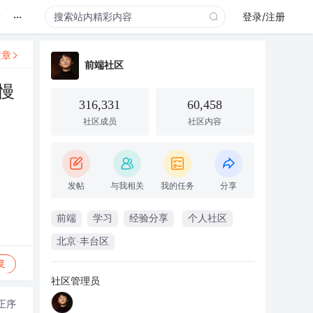
...
录
登录/注册
文章
前端社区
慢
316,331
60,458
社区成员
社区内容
发帖
与我相关
我的任务
分享
前端
学习
经验分享
个人社区
北京·丰台区
复
社区管理员
正序