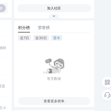
复
加入社区
积分榜
荣誉榜
近7日
近30日
至今
憾和
。
暂无数据
还提
查看更多榜单
王小