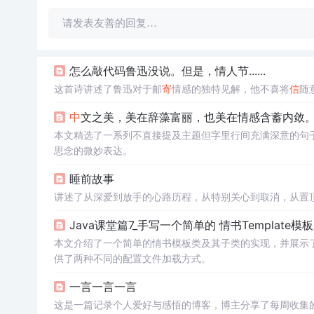
请发表友善的回复…
怎么敲代码鲁迅没说。但是，情人节......
这首诗讲述了鲁迅对于邮
寄
情感的独特见解，他不喜将
信
随
中
文之美，美在辞藻富丽，也美在情感含蓄内敛
本文精选了一系列不直接提及主题但字里行间充满深意的句
思念的微妙表达。
睡前故事
讲述了从深爱到放手的心路历程，从特别关心到取消，从置
Java课堂篇7_手写一个简单的 情书Template模板（
本文介绍了一个简单的情书模板类及其子类的实现，并展示
供了两种不同的配置文件加载方式。
一言一言一言
这是一篇记录个人爱好与感悟的博客，博主分享了每周收集