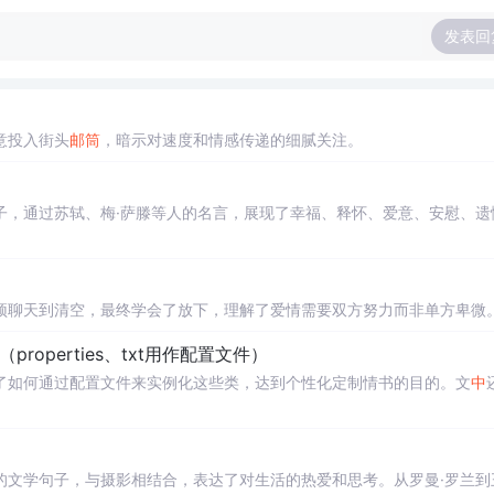
发表回
意投入街头
邮筒
，暗示对速度和情感传递的细腻关注。
。
子，通过苏轼、梅·萨滕等人的名言，展现了幸福、释怀、爱意、安慰、遗
顶聊天到清空，最终学会了放下，理解了爱情需要双方努力而非单方卑微
properties、txt用作配置文件）
了如何通过配置文件来实例化这些类，达到个性化定制情书的目的。文
中
的文学句子，与摄影相结合，表达了对生活的热爱和思考。从罗曼·罗兰到