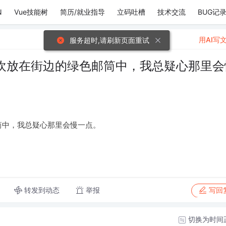
N
Vue技能树
简历/就业指导
立码吐槽
技术交流
BUG记
用AI写
服务超时,请刷新页面重试
欢放在街边的绿色邮筒中，我总疑心那里会
筒中，我总疑心那里会慢一点。
转发到动态
举报
写回
切换为时间