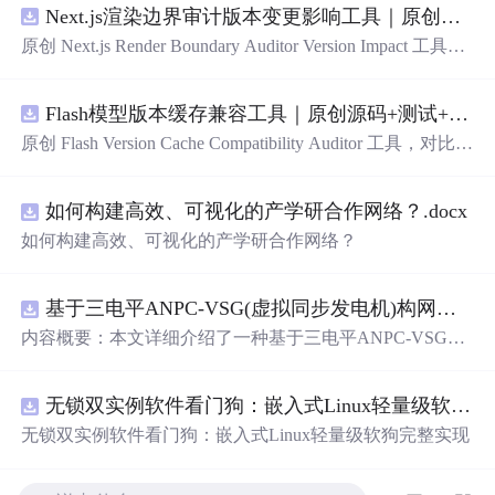
Next.js渲染边界审计版本变更影响工具｜原创源码+测试+离线报告
原创 Next.js Render Boundary Auditor Version Impact 工具，
围绕“建立服务端组件、客户端组件、数据获取、缓存和交
互边界图，识别错误跨界依赖”的结果，对比两个版本的输
Flash模型版本缓存兼容工具｜原创源码+测试+离线报告
入约定、规则参数、结果结构和风险项，识别变更影响。
压缩包包含完整源码、3 项自动化测试、可复现合成示
原创 Flash Version Cache Compatibility Auditor 工具，对比两
例、离线 HTML/JSON/SVG 报告、1080×720
真
实运行效
个Flash模型版本的前缀规范、缓存键、Tokenizer、命中率
果图、README、运行说明、功能清单、MIT License 及
和重建成本。压缩包包含完整源码、3 项自动化测试、可
原创与授权声明。运行时零第三方依赖，不包含热点产品
如何构建高效、可视化的产学研合作网络？.docx
复现合成示例、离线 HTML/JSON/SVG 报告、1080×720
或开源项目源码、Logo、官方截图、论文、生产日志或其
真
实运行效果图、README、运行说明、功能清单、MIT
如何构建高效、可视化的产学研合作网络？
他受限素材。
License 及原创与授权声明。运行时零第三方依赖，不包含
热点产品或开源项目源码、Logo、官方截图、论文、生产
日志或其他受限素材。
基于三电平ANPC-VSG(虚拟同步发电机)构网型逆变器控制+双闭环+中点电位平衡控制
内容概要：本文详细介绍了一种基于三电平ANPC-VSG
（虚拟同步发电机）构网型逆变器的复合控制策略，聚焦
于双闭环控制与中点电位平衡控制的实现，适用于光伏储
无锁双实例软件看门狗：嵌入式Linux轻量级软狗完整实现
能系统并网的Simulink仿
真
模型。该模型为未发表的原创研
究成果，涵盖了逆变器在并网过程中的动态响应、稳定性
无锁双实例软件看门狗：嵌入式Linux轻量级软狗完整实现
控制以及中点电位的有效调节，旨在提升新能源并网系统
的稳定性与电能质量。文中还探讨了多种相关控制技术，