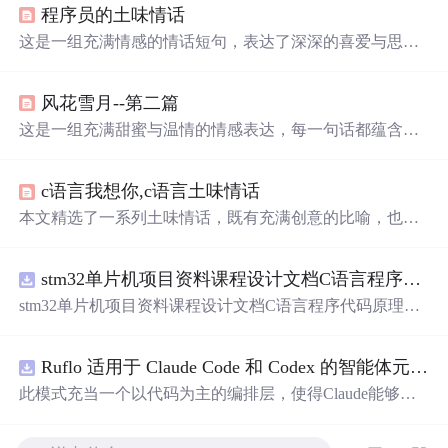
程序员的土味情话
这是一组充满情感的情话短句，表达了深深的喜爱与思念
之情。从对笑容的渴望到对彼此陪伴的向往，每句话都透
露着温暖与柔情。无论是希望对方开心，还是用幽默的方
风花雪月--第二篇
式表达爱意，这些话语都展现了真挚的感情。无论是在日
常生活中还是特殊时刻，这些温馨的话语都能触动人心，
这是一组充满甜蜜与温情的情感表达，每一句话都蕴含着
传递爱的力量。
深深的喜爱和温柔，适合用来向爱人传递心中的情感。这
些短句不仅表达了作者对爱情的独特见解，也展示了情感
c语言我想你,c语言土味情话
细腻的一面，让人感受到爱情的美好和力量。
本文精选了一系列土味情话，既有充满创意的比喻，也有
深情的告白，适合用来表达心意或是增添日常生活的乐
趣。从搞笑到温馨，总有一款能够触动你的心。
stm32单片机项目资料课程设计文档C语言程序代码原理图电路PCB实例用单片机制作多路输入电压表
stm32单片机项目资料课程设计文档C语言程序代码原理图
电路PCB实例用单片机制作多路输入电压表
Ruflo 适用于 Claude Code 和 Codex 的智能体元框架
此模式充当一个以代码为主的编排层，使得Claude能够自
主地在递归代理周期中编
写
、编辑、测试和优化代码。