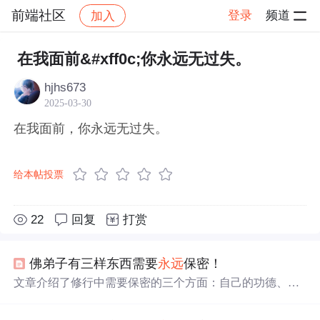
前端社区
登录
频道
加入
帖子详情
社区
前端社区
感慨
在我面前&#xff0c;你永远无过失。
hjhs673
2025-03-30
在我面前，你永远无过失。
给本帖投票
22
回复
打赏
佛弟子有三样东西需要
永远
保密！
文章介绍了修行中需要保密的三个方面：自己的功德、他
人的
过失
及未来的计划，并阐述了背后的原因与重要性。