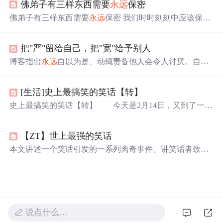
佛弟子有三样东西需要
永远
保密
佛弟子有三样东西需要
永远
保密 我们时时刻刻中应该保密
的有三种: 隐秘自己之功德， 隐秘他人之
过失
， 隐秘未来
之计划。 “隐秘自己之功德 ”，若按佛教的教规，自己即便
把"严"留给自己，把"宽"给予别人
具足很多功德，如严持净戒、具足智慧、具足禅定等诸多
不可思议的功德，也都不能在别人
面前
宣说，必须保密。
博客指出
永远
自以为是、动辄责备他人会令人讨厌。自私
若自己宣说自己功德，多半是五毒中我慢的显现，且别人
自利者的‘忠告’未必有正面影响，善意的忠告也可能招人
不一定对你生信心，反而会有各种各样的想法。 在未登不
误解。提醒人们给出忠告要顾全对方立场和面子，勿提对
退地前，真正具有的一些...
[生活]史上最搞笑的笑话【转】
方个性缺失，否则易造成反效果，引发反感和疏离。
史上最搞笑的笑话【转】 今天是2月14日，又到了一年
一度的愚人节了。我在这里祝所有的朋友愚人节快乐。那
天，我有个很好的朋友给我讲了个笑话，把我笑翻了，后
【ZT】世上最强的笑话
来由于肚子太疼而进了医院。医生在给我做手术之前，问
我为什么笑成这样啊，我就把那个笑话讲给他听。没想到
本文讲述一个笑话引发的一系列离奇事件。讲笑话者致医
他听到后狂笑不止，最后吐了很多白沫，抢救无效，死
生死亡被诉，法庭上众人听后也笑死。此事引发全国关
了。我真没想这样，可事情就发生了。很多时候就是这
注，总统想用笑话进行政治谋杀，后多国掌握该技术形
样，我们不想发生的事情，总是发生；我们
成‘笑平衡’。恐怖组织广播笑话致文明破坏，联合国将4月
1日设为愚人节。
说点什么…