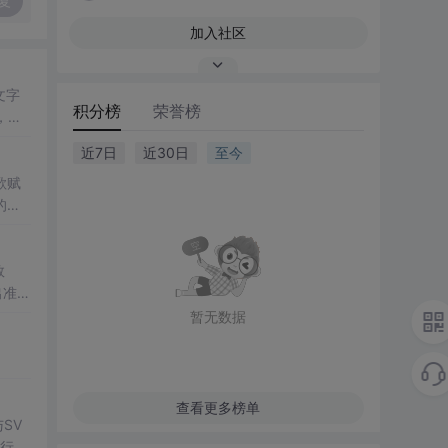
复
加入社区
文字
积分榜
荣誉榜
，增
近7日
近30日
至今
歌赋
的力
数
出准确
常方
暂无数据
查看更多榜单
SV
执行np