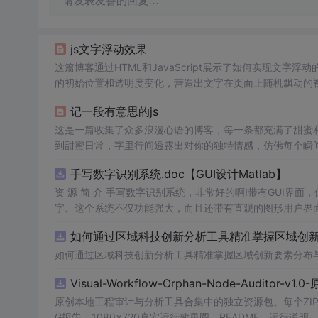
请发表友善的回复…
js文字浮动效果
这篇博客通过HTML和JavaScript展示了如何实现文字浮
的初始位置和透明度变化，营造出文字在页面上随机飘动的视觉效
加了互动性和趣味性。
记一段有意思的js
这是一篇收集了众多浪漫心语的博客，每一条都充满了甜蜜
到甜蜜日常，字里行间透露出对你的独特情感，仿佛每个瞬
量和美好。
手写数字识别系统.doc【GUI设计Matlab】
资 源 简 介 手写数字识别系统，非常好的啊!带有GUI界面
字。这个系统不仅功能强大，而且还带有直观的图形用户界面
的识别结果。这个系统可以在各种场景中使用，无论是学校
如何通过区域科技创新分析工具精准掌握区域创新要
便和实用的工具，你一定会喜欢它的！
如何通过区域科技创新分析工具精准掌握区域创新要素分布
Visual-Workflow-Orphan-Node-Auditor-v1
原创本地工程审计与分析工具合集中的独立资源包。每个ZIP
G报告、1080×720真实运行效果图、README、运行说明、