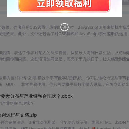
发表回
动的效果。作者利用CSS设置元素的绝对定位，JavaScript则用来随机生成
果。此外，文中还包含了对CSS样式和JavaScript事件监听的运用
和温情，表达了作者对某人的深深喜爱。从星辰大海到日常生活，从诗词
间都因你而闪耀。这些话语如同繁星，照亮了平凡的日子，让人感受到爱
，使用方便! 详 情 说 明 用这个手写数字识别系统，你可以轻松地识别手写
（GUI），非常容易使用。你只需要将手写数字输入系统，它将立即给
、工作还是日常生活，都能为你提供快速和准确的识别服务。它是一个非
素分布与产业链融合现状？.docx
与产业链融合现状？
.0-原创源码与文档.zip
包含完整源码、3项自动化测试、可复现合成示例、离线HTML、JSON与
功能清单、MIT License及原创与授权声明。解压后
进
入project目录，