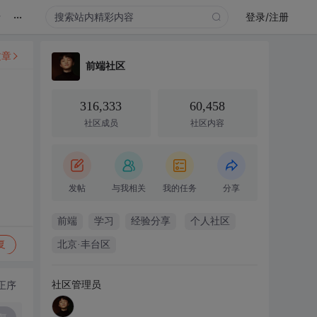
...
录
登录/注册
文章
前端社区
316,333
60,458
社区成员
社区内容
发帖
与我相关
我的任务
分享
前端
学习
经验分享
个人社区
复
北京·丰台区
社区管理员
正序