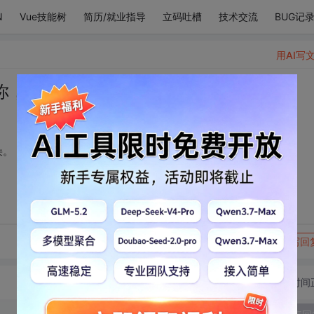
N
Vue技能树
简历/就业指导
立码吐槽
技术交流
BUG记
用AI写
你，害羞的躲进了云朵。
朵。
转发到动态
举报
写回
切换为时间