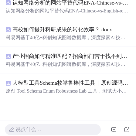
认知网络分析的网站平替代码ENA-Chinese-vs-English-reproducible.zip
新领域的AI+数智化解决方案，推动科技创新与产业创新
智能化发展。
认知网络分析的网站平替代码ENA-Chinese-vs-English-repro
ducible.zip
高校如何提升科研成果的转化效率？.docx
科易网基于40亿+科创知识图谱数据库，深度探索AI技术
在技术转移、成果转化、技术经纪、知识产权、产业创
新、科技招商等垂直领域的多样化应用场景，研究科技创
产业招商如何精准匹配？招商部门苦于找不到符合产业链补链强链方向的目标企业怎么办？.docx
新领域的AI+数智化解决方案，推动科技创新与产业创新
智能化发展。
科易网基于40亿+科创知识图谱数据库，深度探索AI技术
在技术转移、成果转化、技术经纪、知识产权、产业创
新、科技招商等垂直领域的多样化应用场景，研究科技创
大模型工具Schema枚举鲁棒性工具｜原创源码+测试+离线报告
新领域的AI+数智化解决方案，推动科技创新与产业创新
智能化发展。
原创 Tool Schema Enum Robustness Lab 工具，测试大小
写、别名、未知枚举、空值与多语言取值对工具参数校验
和修复的影响。压缩包包含完整源码、3 项自动化测试、
可复现合成示例、离线 HTML/JSON/SVG 报告、1080×720
真实运行效果图、README、运行说明、功能清单、MIT
License 及原创与授权声明。运行时零第三方依赖，不包含
说点什么…
热点产品或开源项目源码、Logo、官方截图、论文、生产
日志或其他受限素材。