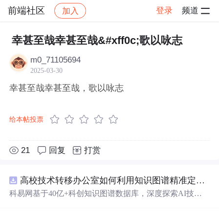
前端社区
登录
频道
加入
帖子详情
社区
前端社区
感慨
幸甚至哉幸甚至哉&#xff0c;歌以咏志
m0_71105694
2025-03-30
幸甚至哉幸甚至哉，歌以咏志
给本帖投票
21
回复
打赏
高校技术转移办公室如何利用知识图谱精准定位产业需求与技术适配点？.docx
科易网基于40亿+科创知识图谱数据库，深度探索AI技术
在技术转移、成果转化、技术经纪、知识产权、产业创
新、科技招商等垂直领域的多样化应用场景，研究科技创