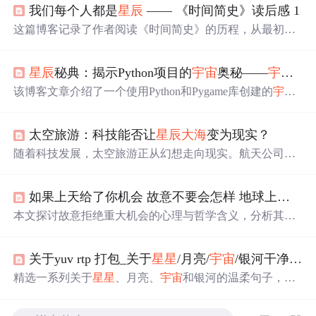
我们每个人都是
星辰
—— 《时间简史》读后感 1
这篇博客记录了作者阅读《时间简史》的历程，从最初的
挫败到逐步理解，作者分享了对
宇宙
历史的探索，包括大
爆炸理论、
宇宙
膨胀、黑洞等概念。文
中
引用了多位著名
星辰
秘典：揭示Python项目的
宇宙
奥秘——
宇宙
星
科学家的贡献，如霍金、伽利略和牛顿，展现了科学知识
带来的启示和思考。作者还提到《奇葩说》
中
关于知识共
该博客文章介绍了一个使用Python和Pygame库创建的
宇宙
享的讨论，表达了对知识的热爱和对
星辰
大海
的向往。
星空模拟器，项目包括随机生成的
星星
、星云和星系，以
及交互式的爆炸和连线效果。用户可以通过鼠标点击触发
太空旅游：科技能否让
星辰
大海
变为现实？
星星
爆炸，体验
宇宙
的动态美感。文章提供了项目源代码
和运行指南，鼓励读者学习和探索。
随着科技发展，太空旅游正从幻想走向现实。航天公司竞
相突破技术瓶颈，如火箭可重复使用技术降低了成本，虚
拟现实也能提前体验太空之旅。但太空旅游仍面临技术、
如果上天给了你机会 故意不要会怎样 地球上每个人的命运真的和
安全和经济等挑战，不过人类对
宇宙
探索的渴望使其前景
依然值得期待。
本文探讨故意拒绝重大机会的心理与哲学含义，分析其如
何重塑个人命运，并从科学、心理和存在三个层面解析人
与
星辰
的关系。指出
星星
虽不构成因果影响，但人类作为
关于yuv rtp 打包_关于
星星
/月亮/
宇宙
/银河干净句子
星尘之子，在
宇宙
中
具有深层的存在关联。
精选一系列关于
星星
、月亮、
宇宙
和银河的温柔句子，每
句都充满了文艺气息，触动人心。这里有星光与梦想，也
有深情与远方。