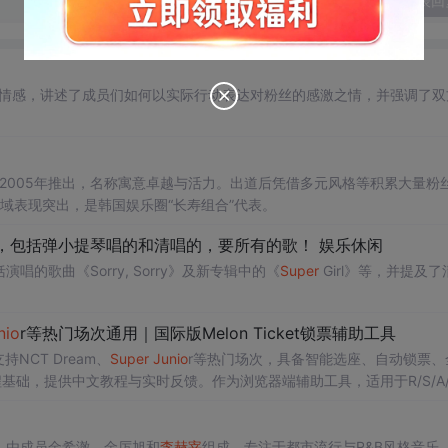
发表回
深厚情感，讲述了成员们如何以实际行动表达对粉丝的感激之情，并强调了双
乐2005年推出，名称寓意卓越与活力。出道后凭借多元风格等积累大量粉
领域表现突出，是韩国娱乐圈“长寿组合”代表。
啥，包括弹小提琴唱的和清唱的，要所有的歌！ 娱乐休闲
的歌曲《Sorry, Sorry》及新专辑中的《
Super
Girl》等，并提及了
nio
r等热门场次通用｜国际版Melon Ticket锁票辅助工具
持NCT Dream、
Super
Ju
nio
r等热门场次，具备智能选座、自动锁票、
编程基础，提供中文教程与实时反馈。作为浏览器端辅助工具，适用于R/S/A/
，由成员金希澈、金厉旭和
李
赫宰
组成，专注于都市流行与R&B风格音乐