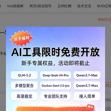
N
Vue技能树
简历/就业指导
立码吐槽
技术交流
BUG记
用AI写
per junior李东海 李赫宰
 李赫宰
转发到动态
举报
写回
切换为时间