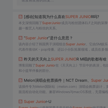
请发表友善的回复…
[感动]知道我为什么喜欢
SUPER
JU
NIO
R吗?
本文深情回顾了
Super
Ju
nio
r成员与粉丝团体ELF之间的
越一般艺人与粉丝的关系。
“
Super
Ju
nio
r”是什么意思？
该内容介绍了韩国男子演唱组合
Super
Ju
nio
r。它由SM娱
代表作推动K - pop传播。还以小分队拓展领域，成员在多
昨天的天天向上
SUPER
JU
NIO
R M唱的歌都有
博客回顾了
Super
Ju
nio
r在《天天向上》节目中的表演，包括演唱
和小提琴伴奏的部分。
Melon演唱会抢票插件｜NCT Dream、
Super
Ju
该插件专为Melon国际站（melon.com）演唱会购票设计，支
面流程自动化功能。兼容Windows与macOS系统，无需
级座位选择，并直达支付环节，但不保证100%成功率。
Super
Ju
nio
r-U
Super
Ju
nio
r-U是韩国男子音乐组合
Super
Ju
nio
r的子团体