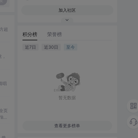
复
加入社区
方超
积分榜
荣誉榜
近7日
近30日
至今
丝，
清唱
暂无数据
全页
B等
查看更多榜单
，曾