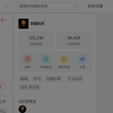
...
录
登录/注册
文章
前端社区
316,330
60,458
社区成员
社区内容
发帖
与我相关
我的任务
分享
前端
学习
经验分享
个人社区
复
北京·丰台区
社区管理员
正序