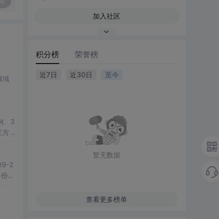
复
加入社区
积分榜
荣誉榜
近7日
近30日
至今
领域
例、3
三方
教学演
暂无数据
-2
付职工
查看更多榜单