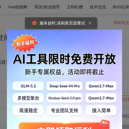
N
Vue技能树
简历/就业指导
立码吐槽
技术交流
BUG记
用AI写
服务超时,请刷新页面重试
世间的苦与独，直到我遇见了你。
我遇见了你。
转发到动态
举报
写回
切换为时间