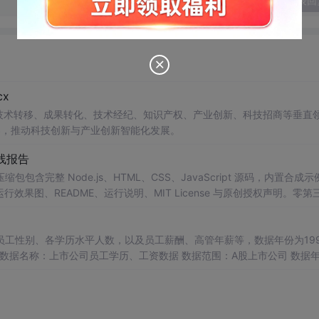
发表回
x
在技术转移、成果转化、技术经纪、知识产权、产业创新、科技招商等垂直
案，推动科技创新与产业创新智能化发展。
线报告
包包含完整 Node.js、HTML、CSS、JavaScript 源码，内置合成示
0 运行效果图、README、运行说明、MIT License 与原创授权声明。零第
或未授权内容。适合 AI 工程、前端、运维和质量团队用于本地预检、
npm run report，或启动静态服务器打开 index.html。
工性别、各学历水平人数，以及员工薪酬、高管年薪等，数据年份为1999
态 员工人数 男性人数 女性人数 研究生及以上 本科或大专 高中及以下 应
高年薪总额 董监高总人数 董监高平均年薪