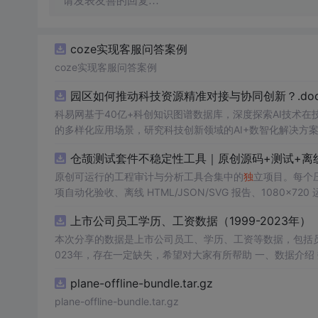
请发表友善的回复…
coze实现客服问答案例
coze实现客服问答案例
园区如何推动科技资源精准对接与协同创新？.doc
科易网基于40亿+科创知识图谱数据库，深度探索AI技术
的多样化应用场景，研究科技创新领域的AI+数智化解决方
仓颉测试套件不稳定性工具｜原创源码+测试+离
原创可运行的工程审计与分析工具合集中的
独
立项目。每个压缩
项自动化验收、离线 HTML/JSON/SVG 报告、1080×72
运行依赖，不包含榜单产品源码、官方素材、论文、账号数据
上市公司员工学历、工资数据（1999-2023年）
示与二次开发。运行方法：Node.js 18+ 下执行 npm test 与 
本次分享的数据是上市公司员工、学历、工资等数据，包括员
023年，存在一定缺失，希望对大家有所帮助 一、数据介绍 数据名称：上市公司员工学历、工资数据 数据范围：A股上市公司 数据年份：
1999-2023年 样本数量：66897条 数据来源：上市公司公告 二、指标说明 年份 股票代码 股票简称 中文全称 行业名称 行业代码 省份 城
plane-offline-bundle.tar.gz
市 区县 省份代码 城市代码 区县代码 首次上市年份 上市状
薪酬 支付给职工以及为职工支付的现金 员工薪酬水平 董监
plane-offline-bundle.tar.gz