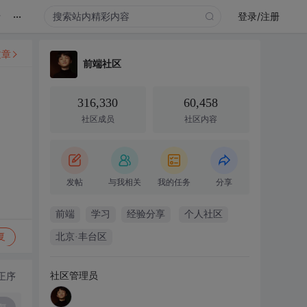
...
录
登录/注册
文章
前端社区
316,330
60,458
社区成员
社区内容
发帖
与我相关
我的任务
分享
前端
学习
经验分享
个人社区
复
北京·丰台区
社区管理员
正序