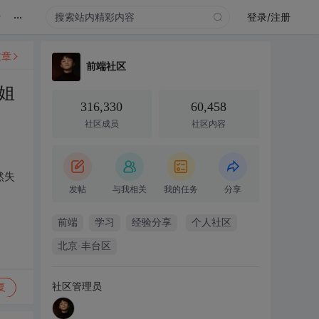
...
录
登录/注册
文章
前端社区
姐
316,330
60,458
社区成员
社区内容
然失
发帖
与我相关
我的任务
分享
前端
学习
经验分享
个人社区
北京·丰台区
社区管理员
复