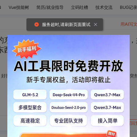
N
Vue技能树
简历/就业指导
立码吐槽
技术交流
BUG记
用AI写
服务超时,请刷新页面重试
的东西会突然失忆呢，好搞笑吧！啊对了，
东西会突然失忆呢……
，好搞笑吧！啊对了，姐姐你知道吗？人看见长得太漂亮的东西会突
转发到动态
举报
写回