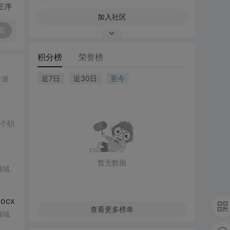
正序
加入社区
复
积分榜
荣誉榜
一波
近7日
近30日
至今
多个职
暂无数据
领域
cx
查看更多榜单
领域