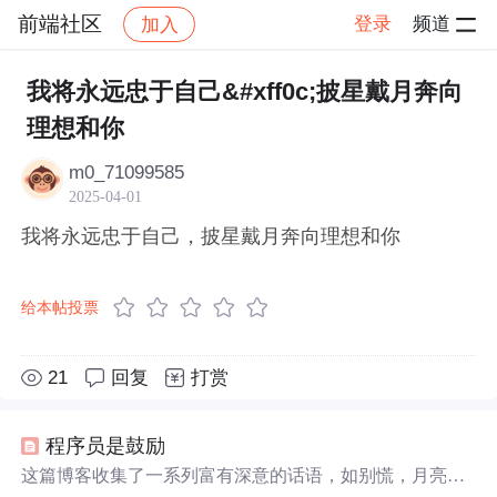
前端社区
登录
频道
加入
帖子详情
社区
前端社区
感慨
我将永远忠于自己&#xff0c;披星戴月奔向
理想和你
m0_71099585
2025-04-01
我将永远忠于自己，披星戴月奔向理想和你
给本帖投票
21
回复
打赏
程序员是鼓励
这篇博客收集了一系列富有深意的话语，如别慌，月亮也