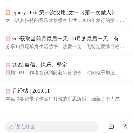
正在大海某处迷茫和你是我疲惫生活中唯一的英雄梦想，
展现了生活中的美好瞬间和情感共鸣。这些短句传递了坚
jquery click 第一次没用_太一《第一次做人》：我们都懂的那种疼和忍，多伤人也迷人...
持、热爱和希望的主题，鼓励人们在日常中寻找意义，保
持理智面对挑战，并在彼此的世界中找到连接。
太一以其独特的音乐才华横空出世，2019年发行的第一张
实体专辑中，《第一次做人》作为首发歌曲，展现了太一
全面的音乐才能。这首歌由太一亲自包揽词曲唱及制作，
vue获取当前月最后一天_10月的最后一天，有哪些不想谈恋爱适合发朋友圈的文案？...
通过歌词传达了成长的挣扎与坚持。
分享10月尾单身生活感悟：热爱一切，无特定爱情目标，
享受自我成长与独立。精选朋友圈文案展示不急于恋爱的
态度和对生活的热爱。
2022-自信、快乐、坚定
回顾2021，作者意识到随着年龄增长，时间似乎加速，对
亲人的健康和朋友的青春友情充满珍视。工作中逐渐获得
认可，明白基础学习的重要性。感情上经历了分手，学会
月经帖 | 2019.11
与过去告别，理解爱情的本质。2022年，作者希望快乐、
自信并坚定，设定了学习、生活技能提升、旅行和阅读等
本篇博客记录了作者11月份的所思所感，涵盖了个人成
目标。
长、科技创新、生活方式等多个方面，从10000小时定律的
探讨到GitHub的千年代码保存计划，再到个人技能提升和
生活态度的反思，展现了作者对自我提升和时代变迁的深
刻感悟。
说点什么…