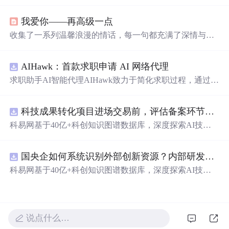
感。无论是初次见面的心动，还是长久相伴的深情，都能
在这里找到共鸣。每一条情话都精心挑选，旨在表达对另
我爱你——再高级一点
一半深深的爱意。
收集了一系列温馨浪漫的情话，每一句都充满了深情与爱
意，适合用来表达对心爱之人的感情。
AIHawk：首款求职申请 AI 网络代理
求职助手AI智能代理AIHawk致力于简化求职过程，通过自
动化职位申请流程。借助人工智能，它能够帮助用户以定
制化的方式申请多个职位。
科技成果转化项目进场交易前，评估备案环节需要准备哪些材料？.docx
科易网基于40亿+科创知识图谱数据库，深度探索AI技术
在技术转移、成果转化、技术经纪、知识产权、产业创
新、科技招商等垂直领域的多样化应用场景，研究科技创
国央企如何系统识别外部创新资源？内部研发体系完善，但对外部高校、中小科技企业技术能力缺乏动态认知。.docx
新领域的AI+数智化解决方案，推动科技创新与产业创新
智能化发展。
科易网基于40亿+科创知识图谱数据库，深度探索AI技术
在技术转移、成果转化、技术经纪、知识产权、产业创
新、科技招商等垂直领域的多样化应用场景，研究科技创
新领域的AI+数智化解决方案，推动科技创新与产业创新
智能化发展。
说点什么…