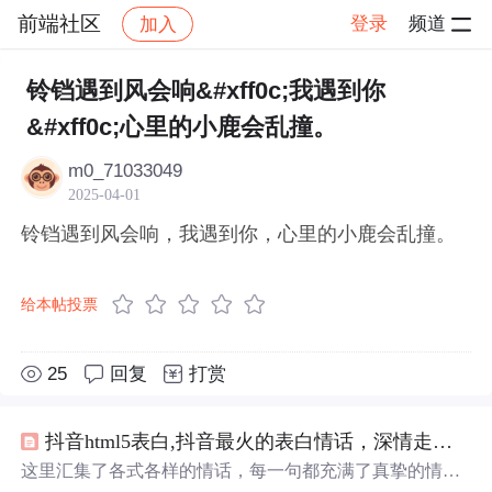
前端社区
登录
频道
加入
帖子详情
社区
前端社区
感慨
铃铛遇到风会响&#xff0c;我遇到你
&#xff0c;心里的小鹿会乱撞。
m0_71033049
2025-04-01
铃铛遇到风会响，我遇到你，心里的小鹿会乱撞。
给本帖投票
25
回复
打赏
抖音html5表白,抖音最火的表白情话，深情走心，恋爱必备
这里汇集了各式各样的情话，每一句都充满了真挚的情