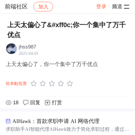
前端社区
登录
频道
加入
帖子详情
社区
前端社区
感慨
上天太偏心了&#xff0c;你一个集中了万千
优点
jhss987
2025-04-01
上天太偏心了，你一个集中了万千优点
给本帖投票
18
回复
打赏
AIHawk：首款求职申请 AI 网络代理
求职助手AI智能代理AIHawk致力于简化求职过程，通过自