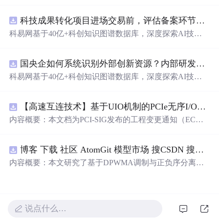
动化职位申请流程。借助人工智能，它能够帮助用户以定
制化的方式申请多个职位。
科技成果转化项目进场交易前，评估备案环节需要准备哪些材料？.docx
科易网基于40亿+科创知识图谱数据库，深度探索AI技术
在技术转移、成果转化、技术经纪、知识产权、产业创
新、科技招商等垂直领域的多样化应用场景，研究科技创
国央企如何系统识别外部创新资源？内部研发体系完善，但对外部高校、中小科技企业技术能力缺乏动态认知。.docx
新领域的AI+数智化解决方案，推动科技创新与产业创新
智能化发展。
科易网基于40亿+科创知识图谱数据库，深度探索AI技术
在技术转移、成果转化、技术经纪、知识产权、产业创
新、科技招商等垂直领域的多样化应用场景，研究科技创
【高速互连技术】基于UIO机制的PCIe无序I/O扩展：多路径架构下内存请求的高性能传输与排序控制方案设计
新领域的AI+数智化解决方案，推动科技创新与产业创新
智能化发展。
内容概要：本文档为PCI-SIG发布的工程变更通知（EC
N），介绍了名为“无序输入/输出（Unordered I/O, UIO）”
的新功能，旨在解决传统PCI/PCIe架构中严格的顺序传输
博客 下载 社区 AtomGit 模型市场 搜CSDN 搜索 AI 搜索 会员中心 创作中心 基于DPWMA调制与正负序分离的ANPC三电平并网逆变器前馈控制策略研究（Simulink仿真实现）
规则对多路径拓扑和高性能IO系统的限制。UIO基于Flit模
式，定义了一套新的TLP（事务层包）类型和规则，允许
内容概要：本文研究了基于DPWMA调制与正负序分离的
请求方（Requester）自主管理数据顺序，支持多路径路
ANPC三电平并网逆变器前馈控制策略，旨在解决传统三
由、提升系统效率并兼容现有生产者-消费者模型。文档详
电平逆变器存在的谐波含量高、电网不平衡工况适应性差
细说明了UIO
及动态响应速度不足等问题。通过采用有源中点箝位（AN
PC）三电平逆变器拓扑，结合双极性倍频脉宽调制（DPW
说点什么…
MA）、正负序分离锁相技术和电网电压前馈控制，构建