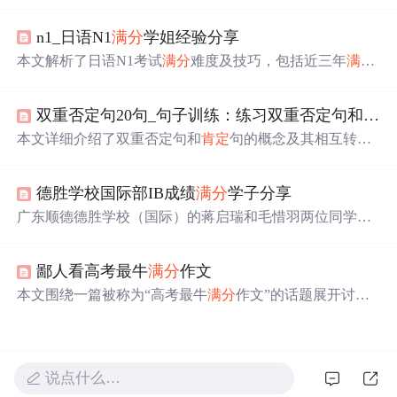
动人心，适合用来表达对另一半的深情与喜爱。从‘你
肯定
是
开挂
了，在我
心里
怎么
会
是
满分
’到‘遇见你之后我只想
n1_日语N1
满分
学姐经验分享
变成一种人’，每句话都是精心设计，旨在传达深深的情
感。
本文解析了日语N1考试
满分
难度及技巧，包括近三年
满分
比例、尺度得分规则、各题型容错率等内容，还介绍了如
何通过单词发音规律猜题及高效阅读方法。
双重否定句20句_句子训练：练习双重否定句和
肯定
本文详细介绍了双重否定句和
肯定
句的概念及其相互转换
的方法。包括双重否定句的构成、语气特点、常见表达方
式及如何将
肯定
句转化为双重否定句和反之。
德胜学校国际部IB成绩
满分
学子分享
广东顺德德胜学校（国际）的蒋启瑞和毛惜羽两位同学分
享了他们获得IB
满分
45分的心路历程。学校连续多年IB成
绩优异，培养出众多高分学子。IB课程的挑战主要在于时
鄙人看高考最牛
满分
作文
间管理和跨学科学习，蒋启瑞提到IB生涯是“苦尽甘来”，
强调了自我规划和批判性思考的重要性。他表示，IB学习
本文围绕一篇被称为“高考最牛
满分
作文”的话题展开讨
提升了他的多任务处理能力和抗压能力，而德胜学校的支
论，分析了网友们的各种评价，并探讨了当前教育制度下
持和开放态度鼓励了他的学术探索。
的全才与专才问题。文章认为，教育应当尊重个人兴趣和
特长，而不是单一追求分数。
说点什么…