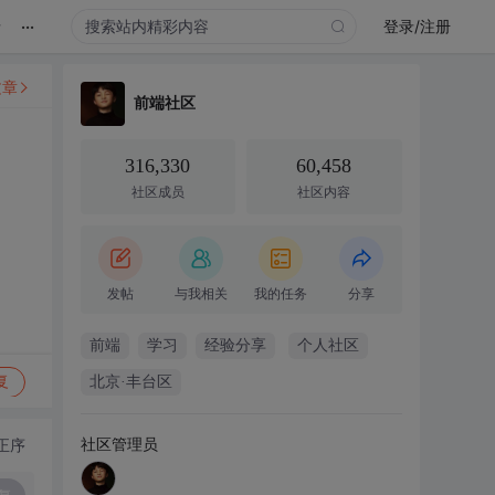
...
录
登录/注册
文章
前端社区
316,330
60,458
社区成员
社区内容
发帖
与我相关
我的任务
分享
前端
学习
经验分享
个人社区
复
北京·丰台区
社区管理员
正序