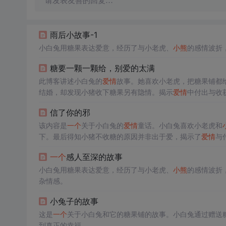
请发表友善的回复…
雨后小故事-1
小白兔用糖果表达爱意，经历了与小老虎、
小熊
的感情波折
糖要一颗一颗给，别爱的太满
此博客讲述小白兔的
爱情
故事。她喜欢小老虎，把糖果铺都
结婚，却发现小猪收下糖果另有隐情。揭示
爱情
中付出与收
信了你的邪
该内容是
一个
关于小白兔的
爱情
童话。小白兔喜欢小老虎和
下。最后得知小猪不收糖的原因并非出于爱，揭示了
爱情
与
一个
感人至深的故事
小白兔用糖果表达爱意，经历了与小老虎、
小熊
的感情波折
杂情感。
小兔子的故事
这是
一个
关于小白兔和它的糖果铺的故事。小白兔通过赠送
到真正的幸福。