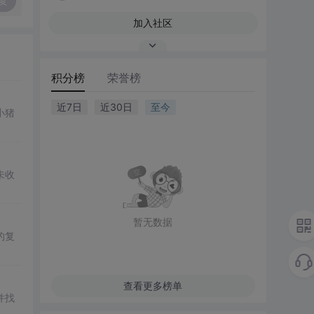
复
加入社区
积分榜
荣誉榜
近7日
近30日
至今
小猪
未收
暂无数据
的复
查看更多榜单
并找