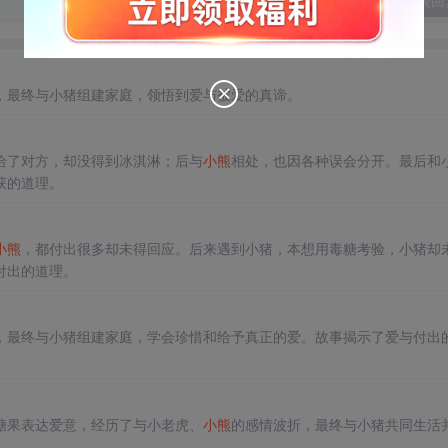
发表回
，最终与小猪组建家庭，领悟到爱与被爱的真谛。
给了对方，却没得到冰淇淋；后与
小熊
相处，也因各种误会分开。最后和
获的道理。
小熊
，都付出很多却未得回应。后来遇到小猪，本想用毒糖考验，小猪却
付出的道理。
，最终与小猪组建家庭，学会珍惜和给予真正的爱。故事揭示了爱与付出
糖果表达爱意，经历了与小老虎、
小熊
的感情波折，最终与小猪共同生活