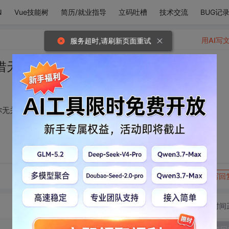
N
Vue技能树
简历/就业指导
立码吐槽
技术交流
BUG记
用AI写
服务超时,请刷新页面重试
惜天天夜班，爱情与你无关
你无关
转发到动态
举报
写回
切换为时间