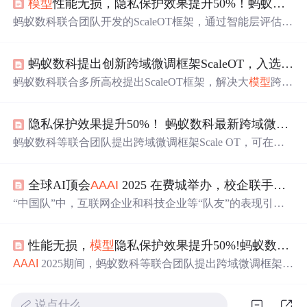
模型
性能无损，隐私保护效果提升50%！蚂蚁数科这项技术入选全球顶会
蚂蚁数科联合团队开发的ScaleOT框架，通过智能层评估、
打码技术及灵活组装，实现了
模型
性能无损与隐私保护效
果提升50%。该技术在
AAAI
2025会议上被选为oral
论文
，
蚂蚁数科提出创新跨域微调框架ScaleOT，入选全球AI顶会
为大
模型
隐私保护提供了新思路。
蚂蚁数科联合多所高校提出ScaleOT框架，解决大
模型
跨域
微调中的隐私保护和性能损耗问题。该框架通过智能层评
估、
模型
层“打码”等创新方法，在不损失
模型
性能的前提
隐私保护效果提升50%！ 蚂蚁数科最新跨域微调框架入选
下，提升隐私保护效果，并显著降低算力消耗。ScaleOT已
被
AAAI
2025收录，并应用于蚂蚁数科的
摩斯
大
模型
隐私保
蚂蚁数科等联合团队提出跨域微调框架Scale OT，可在
模
护产品。
型
性能无损前提下将隐私保护效果提升50%，降低90%算
力消耗。该框架基于Transformer架构，采用重要性感知型
全球AI顶会
AAAI
2025 在费城举办，校企联手的“中国队”数篇
动态层替换、选择性秩压缩等创新思路，经实验验证优于
现有方法，已融入
摩斯
大
模型
隐私保护产品。
“中国队”中，互联网企业和科技企业等“队友”的表现引人
注目。
性能无损，
模型
隐私保护效果提升50%!蚂蚁数科创新跨域微调框架|
AAAI
2025期间，蚂蚁数科等联合团队提出跨域微调框架Sc
aleOT，可在
模型
性能无损前提下，将隐私保护效果提升5
0%，还降低90%算力消耗。该框架提出三大创新思路，实
说点什么…
现性能与隐私平衡，已融入
摩斯
大
模型
隐私保护产品。