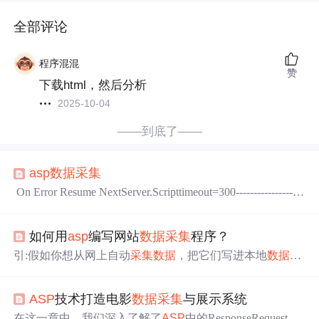
全部评论
程序混混
赞
下载html，然后分析
2025-10-04
——到底了——
asp
数据
采集
On Error Resume NextServer.Scripttimeout=300-------------------
--------------------------------------------------
采集
数据
Function getH
TTPData(url) dim http set http=Server.createobject("Msxml
如何用
asp
编写网站
数据
采集
程序？
2
引:假如你想从网上自动
采集
数据
，把它们写进本地
数据
库
中，那就看看本文介绍的方法吧。笔者为了解决这个问
题，花了三天的时间，终于大功告成，下面就是完整的
AS
ASP
技术打造电影
数据
采集
与展示系统
P
代码，能让你随心所欲地从网上
采集
数据
入库，非常实
用啊！一、网站
数据
采集
方法 目前网站
数据
采集
方法主要
在这一章中，我们深入了解了
ASP
中的ResponseRequestSes