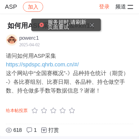
ASP
登录
频道
加入
帖子详情
社区
ASP
服务超时,请刷新
如何用ASP采集数据&#xff1f;
页面重试
powerc1
2025-04-02
请问如何用ASP采集
https://spdspc.qhrb.com.cn/#/
这个网站中“全国赛概况”-》品种持仓统计（期货）
-》各比赛组别、比赛日期、各品种、持仓做空手
数、持仓做多手数等数据信息？谢谢！
给本帖投票
618
1
打赏