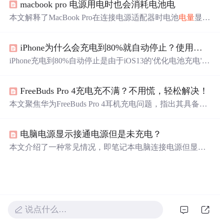
macbook pro 电源用电时也会消耗电池电
0%，加上之后从70%充到30%，总计
100
%即为一周期。电
池寿命与使用次数和
电量
相关，而非时间。锂离子电池无
本文解释了MacBook Pro在连接电源适配器时电池
电量
显示
记忆效应，可随时充电。
低于
100
%的原因。主要是为了保护电池健康，当
电量
高于
95%时，系统将不再为电池充电，直到
电量
下降到这一阈
iPhone为什么会充电到80%就自动停止？使用快充会对电池造成损伤吗？
值以下。
iPhone充电到80%自动停止是由于iOS13的'优化电池充电'功
能，该功能通过学习用户充电习惯以减缓电池老化。开启
此功能，iPhone会在用户醒来前一小时将
电量
充至
100
%。
FreeBuds Pro 4充电充不满？不用慌，轻松解决！
同时，使用快充不会显著损伤电池，其影响微乎其微，用
户可以放心使用。如感觉不便，可关闭'优化电池充电'设
本文聚焦华为FreeBuds Pro 4耳机充电问题，指出其具备智
置。
能充电功能，会根据使用习惯调节最大充
电量
，开启该功
能后
电量
可能不满属正常。还给出将
电量
充至
100
%的方
电脑电源显示接通电源但是未充电？
法，一是点击回连弹窗“立即充满”，二是在App中关闭智
能充电功能。
本文介绍了一种常见情况，即笔记本电脑连接电源但显示
未充电。问题原因在于电源设置中的充电阈值低于
100
%。
通过调整电源设置中的电池充电阈值至
100
%，可以解决这
一问题。具体步骤包括：右击电池图标，选择电源选项，
更改当前计划设置，进入高级电源设置，调整关键电池
电
量
水平至
100
%，最后重启电脑。
说点什么…