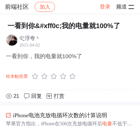
前端社区
登录
频道
加入
帖子详情
社区
前端社区
感慨
一看到你&#xff0c;我的电量就100%了
尐浮夸丶
2025-04-02
一看到你，我的电量就100%了
给本帖投票
21
回复
打赏
iPhone电池充放电循环次数的计算说明
苹果官方指出，iPhone在500次充放电循环后
电量
不低于8
0%。一次循环并非简单从
100
%到0%，而是
电量
使用到
10
0
%算作一个完整周期。例如，从20%充到80%再放电到2