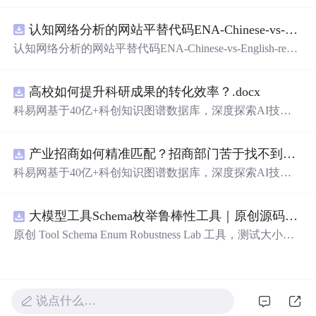
在技术转移、成果转化、技术经纪、知识产权、产业创
新、科技招商等垂直领域的多样化应用场景，研究科技创
认知网络分析的网站平替代码ENA-Chinese-vs-English-reproducible.zip
新领域的AI+数智化解决方案，推动科技创新与产业创新
智能化发展。
认知网络分析的网站平替代码ENA-Chinese-vs-English-repro
ducible.zip
高校如何提升科研成果的转化效率？.docx
科易网基于40亿+科创知识图谱数据库，深度探索AI技术
在技术转移、成果转化、技术经纪、知识产权、产业创
新、科技招商等垂直领域的多样化应用场景，研究科技创
产业招商如何精准匹配？招商部门苦于找不到符合产业链补链强链方向的目标企业怎么办？.docx
新领域的AI+数智化解决方案，推动科技创新与产业创新
智能化发展。
科易网基于40亿+科创知识图谱数据库，深度探索AI技术
在技术转移、成果转化、技术经纪、知识产权、产业创
新、科技招商等垂直领域的多样化应用场景，研究科技创
大模型工具Schema枚举鲁棒性工具｜原创源码+测试+离线报告
新领域的AI+数智化解决方案，推动科技创新与产业创新
智能化发展。
原创 Tool Schema Enum Robustness Lab 工具，测试大小
写、别名、未知枚举、空值与多语言取值对工具参数校验
和修复的影响。压缩包包含完整源码、3 项自动化测试、
可复现合成示例、离线 HTML/JSON/SVG 报告、1080×720
真实运行效果图、README、运行说明、功能清单、MIT
说点什么…
License 及原创与授权声明。运行时零第三方依赖，不包含