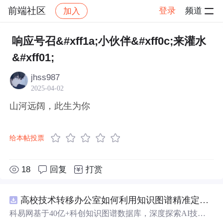
前端社区
登录
频道
加入
帖子详情
社区
前端社区
感慨
响应号召&#xff1a;小伙伴&#xff0c;来灌水
&#xff01;
jhss987
2025-04-02
山河远阔，此生为你
给本帖投票
18
回复
打赏
高校技术转移办公室如何利用知识图谱精准定位产业需求与技术适配点？.docx
科易网基于40亿+科创知识图谱数据库，深度探索AI技术