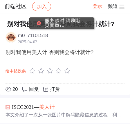
前端社区
登录
频道
加入
帖子详情
社区
前端社区
感慨
服务超时,请刷新
别对我使用美人计 否则我会将计就计?
页面重试
m0_71101518
2025-04-02
别对我使用美人计 否则我会将计就计?
给本帖投票
20
回复
打赏
ISCC2021—
美人计
本文介绍了一次从一张图片中解码隐藏信息的过程，利用
AES和DES算法多次解码，最终揭示了‘
美人计
’背后的谜
底，并进一步探索了隐藏在文档中的更多秘密。