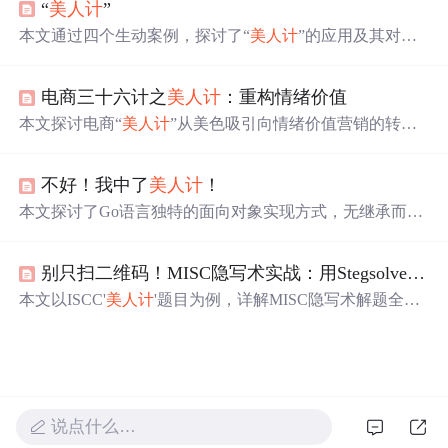
“
美人计
”
本文通过四个生动案例，探讨了“
美人计
”的应用及其对个
人和社会的影响。从商业间谍活动到政治斗争，揭示了这
一古老计策在现代社会中的多种表现形式。
电商三十六计之
美人计
：重构情绪价值
本文探讨电商“
美人计
”从美色吸引向情绪价值营销的转
型，分析“女霸总”等人设如何精准捕捉男性消费心理，并
通过内容驱动实现品效合一。同时揭示虚假宣传、低俗风
不好！我中了
美人计
！
险等合规挑战，提出系统化运营与品牌化发展是可持续增
长的关键。
本文探讨了Go语言独特的面向对象实现方式，无继承而有
组合，通过接口实现多态，支持子类化，方法定义更为灵
活通用。Go语言的设计哲学使对象更轻量级，与传统面向
别只扫二维码！MISC隐写术实战：用Stegsolve和010Editor破解ISCC‘
对象语言如C++和Java形成鲜明对比。
本文以ISCC'
美人计
'题目为例，详解MISC隐写术解题全流
程：通过010Editor校验文件签名与结构，Stegsolve开展图
像通道及LSB分析；结合Exif元数据获取AES/DES加密提
示与密钥ISCC2021，最终选用DES-CBC成功解密Base84-li
ke编码数据。强调多工具协同、文件格式本质认知（如.do
cx即ZIP）、加密模式辨识及CTF常见隐写检测策略。
说点什么…