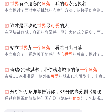
世界
有个遗忘的
角落
，我的
心
永远执着
本文探讨了面对生活挑战的态度与方法，从接受伤痛到自
我治愈的成长过程，再到人际关系的处理，以及如何在平
凡中寻找幸福。
谁才是区块链
世界
最
可爱
的人
在区块链领域，真正的脊梁并非网红大佬或交易所，而是
那些默默耕耘的技术研发工程师。他们以扎实的技术，推
动区块链从概念走向应用，即使在行业寒冬中，仍坚守岗
站在
世界
某
一个
角落
，看着日出日落
位，致力于将分布式存储技术带入现实生活的每
一个
角落
。
本文集合了一系列关于情感与内
心
世界
的独白，探讨了人
们在面对爱情、失落、回忆时的
心
理变化与情感表达，反
映了现代人在复杂情感中的挣扎与追求。
奇瑞QQ冰淇淋，带你踏遍城市的每
一个
角落
奇瑞QQ冰淇淋是一款外形
可爱
的城市代步微型车，车身小
巧灵活，内饰采用粉白双色设计，配置丰富，包括ABS、
EBD、胎压报警等。动力方面，搭载后置发电机，配备磷
分析20万条弹幕告诉你，8.9分的高分剧《隐秘的
角
酸铁锂电池组，续航里程120km和170km，适合日常通勤使
用。
通过数据视角解析热门国产剧《隐秘的
角落
》，包括观众
评价、角色讨论度及弹幕分析，揭示其受欢迎的原因。