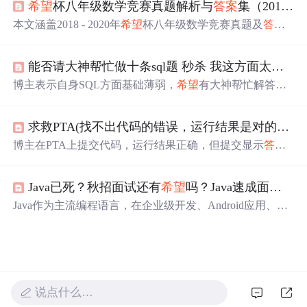
希望
杯八年级数学竞赛真题解析与
答案
集（2018-2020）
本文涵盖2018 - 2020年
希望
杯八年级数学竞赛真题及
答案
。介绍竞赛目的意义，解析真题，阐述其对提升数学能力
的作用，还提及解题能力、思维敏捷性培养方法，以及真
能否请大神帮忙做十条sql题 秒杀 我这方面太薄弱了
题在教学辅导中的应用和竞赛心理素质与应对策略，助力
提升竞赛水平。
博主表示自身SQL方面基础薄弱，
希望
有大神帮忙解答十
条SQL题目并给出
答案
，以提升自己在这方面的能力。
求救PTA(找不出代码的错误，运行结果是对的，但是不知道为什么在PTA上面提交就显示
博主在PTA上提交代码，运行结果正确，但提交显示
答案
错误，
希望
有人能帮忙解惑。
Java已死？秋招面试还有
希望
吗？Java速成面试题及
Java作为主流编程语言，在企业级开发、Android应用、大
数据处理等领域依然占据重要地位。秋招面试中，Java技
能需求量大，掌握Java可提升面试成功率。本文提供Java速
成面试题及
答案
，帮助求职者高效备考。
说点什么…