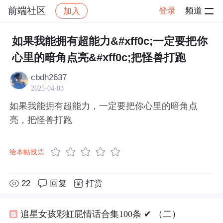
前端社区
登录
频道
加入
帖子详情
社区
前端社区
感慨
如果我能拥有超能力&#xff0c;一定要把你
心里的暗角点亮&#xff0c;把怪兽打跑
cbdh2637
2025-04-03
如果我能拥有超能力，一定要把你心里的暗角点
亮，把怪兽打跑
给本帖投票
22
回复
打赏
追星女孩彩虹屁情话合集100条 ✔︎ （二）