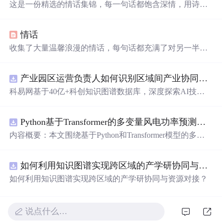
这是一份精选的情话集锦，每一句话都饱含深情，用诗意
的语言表达对爱人的独特情感。从四季更替到日常琐碎，
从山川湖海到街头巷尾，每一段文字都在诉说着对一个人
情话
的思念与热爱。
收集了大量温馨浪漫的情话，每句话都充满了对另一半深
深的爱意和思念，适合用来表达心意。
产业园区运营负责人如何识别区域间产业协同机会？.docx
科易网基于40亿+科创知识图谱数据库，深度探索AI技术
在技术转移、成果转化、技术经纪、知识产权、产业创
新、科技招商等垂直领域的多样化应用场景，研究科技创
Python基于Transformer的多变量风电功率预测研究
新领域的AI+数智化解决方案，推动科技创新与产业创新
智能化发展。
内容概要：本文围绕基于Python和Transformer模型的多变
量风电功率预测展开研究，重点针对短期风电功率预测任
务。研究采用深度学习中的Transformer架构，引入风速、
如何利用知识图谱实现跨区域的产学研协同与资源对接？.docx
温度、湿度等多种气象及运行变量作为输入特征，构建高
精度预测模型。为进一步提升预测的稳健性与可靠性，研
如何利用知识图谱实现跨区域的产学研协同与资源对接？
究结合近端梯度算法求解LASSO分位数回归，优化模型在
不确定性环境下的输出表现，增强预测结果的置信区间估
计能力。该技术是机器学习与新能源领域深度融合的典型
说点什么…
应用，旨在提高风电并网的稳定性与电网调度的科学性。;