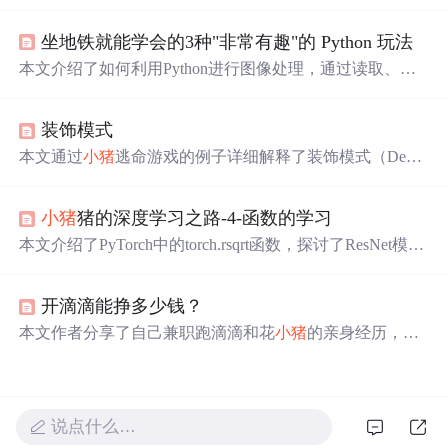
奇、更换图片背景色、图片切分及生成动态二维码，旨在
激发学习兴趣。
坐地铁就能学会的3种"非常有趣"的 Python 玩法
本文介绍了如何利用Python进行图像处理，通过读取、缩
放、灰度转换、二值化处理、腐蚀
膨
胀
等步骤，实现了
小
猪
佩奇图像的背景色替换。作者展示了具体的代码实现，
装饰模式
并给出了最终效果。通过这个实例，读者可以了解到Pytho
n在图像处理领域的应用。
本文通过
小猪
逃命游戏的例子详细解释了装饰模式（Decor
ator）在增强对象功能方面的灵活性，相较于类继承，装饰
模式能更有效地扩展类的功能，避免了子类数量的
膨
胀
。
小猪
猪的深度学习之路-4-函数的学习
文中展示了如何通过装饰模式动态地给游戏对象添加如保
护罩、加速、游泳等特性，以及如何通过不同的装饰组合
本文介绍了PyTorch中的torch.rsqrt函数，探讨了ResNet模型
实现功能的多样化。
中replace_stride_with_dilation参数的作用，详细解析了Batch
Norm2d层的计算公式，包括FrozenBatchNorm2d的特点，
开滴滴能挣多少钱？
并讲解了IntermediateLayerGetter用于获取模型特定层输出
的方法。
本文作者分享了自己兼职跑滴滴和花
小猪
的亲身经历，通
过计算详细分析了兼职司机的日收入和潜在年收入，并通
过与其他司机的交流提供了行业平均收入的估算。文章还
穿插了乘客故事，展现了滴滴司机工作中遇见的各种人生
百态。
说点什么…