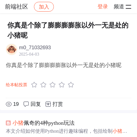
前端社区
登录
频道
加入
帖子详情
社区
前端社区
感慨
你真是个除了膨膨膨膨胀以外一无是处的
小猪呢
m0_71032693
2025-04-03
你真是个除了膨膨膨膨胀以外一无是处的小猪呢
给本帖投票
19
回复
打赏
小猪
佩奇的4种python玩法
本文介绍如何使用Python进行趣味编程，包括绘制
小猪
佩