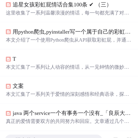
追星女孩彩虹屁情话合集100条 ✔︎ （三）
这里收集了一系列温馨浪漫的情话，每一句都充满了对爱
的细腻描绘，从月光到星光，从微
笑
到眼神，每一刻的感
动都被精心记录下来。
用python爬虫,pyinstaller写一个属于自己的彩虹屁生成器！（链接在文末自取）
本文介绍了一个使用Python爬虫从API获取彩虹屁，并通过
tkinter模块创建GUI的彩虹屁生成器。该程序经pyinstaller打
包后，可在无Python环境下运行。
T
本文汇集了一系列让人动容的情话，从一见钟情的微妙到
日久生情的沉淀，每一句话都承载着深深的情感。这里有
对爱情细腻的描绘，也有对爱人深情的告白，每一段文字
文案
都能触动人心。
本文汇集了一系列关于爱情的深刻感悟和经典语录，探讨
了爱情中的坚持与放手、勇敢与胆怯，以及如何面对感情
中的种种挑战。
java 两个service一个有事务一个没有_「良辰大叔」一个男人心里有没有你，就看这两个字...
真正的爱情需要双方的共同努力和回应。文章通过几个维
度探讨了在感情世界里主动联系的重要性，并强调了相互
之间的关注和支持对于维持长久关系的意义。