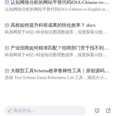
认知网络分析的网站平替代码ENA-Chinese-vs-English-reproducible.zip
新领域的AI+数智化解决方案，推动科技创新与产业创新
智能化发展。
认知网络分析的网站平替代码ENA-Chinese-vs-English-repro
ducible.zip
高校如何提升科研成果的转化效率？.docx
科易网基于40亿+科创知识图谱数据库，深度探索AI技术
在技术转移、成果转化、技术经纪、知识产权、产业创
新、科技招商等垂直领域的多样化应用场景，研究科技创
产业招商如何精准匹配？招商部门苦于找不到符合产业链补链强链方向的目标企业怎么办？.docx
新领域的AI+数智化解决方案，推动科技创新与产业创新
智能化发展。
科易网基于40亿+科创知识图谱数据库，深度探索AI技术
在技术转移、成果转化、技术经纪、知识产权、产业创
新、科技招商等垂直领域的多样化应用场景，研究科技创
大模型工具Schema枚举鲁棒性工具｜原创源码+测试+离线报告
新领域的AI+数智化解决方案，推动科技创新与产业创新
智能化发展。
原创 Tool Schema Enum Robustness Lab 工具，测试大小
写、别名、未知枚举、空值与多语言取值对工具参数校验
和修复的影响。压缩包包含完整源码、3 项自动化测试、
可复现合成示例、离线 HTML/JSON/SVG 报告、1080×720
真实运行效果图、README、运行说明、功能清单、MIT
License 及原创与授权声明。运行时零第三方依赖，不包含
说点什么…
热点产品或开源项目源码、Logo、官方截图、论文、生产
日志或其他受限素材。