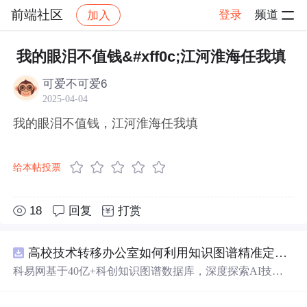
前端社区
登录
频道
加入
帖子详情
社区
前端社区
感慨
我的眼泪不值钱&#xff0c;江河淮海任我填
可爱不可爱6
2025-04-04
我的眼泪不值钱，江河淮海任我填
给本帖投票
18
回复
打赏
高校技术转移办公室如何利用知识图谱精准定位产业需求与技术适配点？.docx
科易网基于40亿+科创知识图谱数据库，深度探索AI技术
在技术转移、成果转化、技术经纪、知识产权、产业创
新、科技招商等垂直领域的多样化应用场景，研究科技创