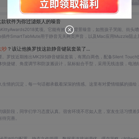
发表回
这款软件为你过滤烦人的噪音
KittyAwards2018奖项。它能有效过滤背景噪音，如熊孩子哭闹、街头
插件SmartTabMute用于静音无关网页声音，以及Mac应用Muzzle阻
太吵
？该让他换罗技这款静音键鼠套装了...
近期推出MK295静音键鼠套装，有黑白两色，配备Silent Touch
体快捷键、角度调节和防泼溅设计，鼠标贴合手型，采用无线连接，电池
久生情的沉淀，每一句话都承载着深深的情感。这里有对爱情细腻的描绘
初级阶段，同学们学习态度认真。宿舍环境不尽如人意，室友生活习惯差
有待完善。
涵盖WSGI配置、静态文件管理、数据库连接池调优、缓存策略（如Redis