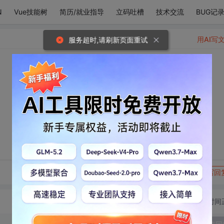
N
Vue技能树
简历/就业指导
立码吐槽
技术交流
BUG记
用AI写
服务超时,请刷新页面重试
转发到动态
举报
写回
切换为时间