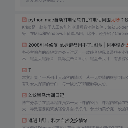
请发表友善的回复…
python mac自动打电话软件_打电话周围
太吵
？
Krisp是一款基于人工智能的电话噪音消除软件，荣获Golden
等，在Mac和Windows上简单易用。此外，还介绍了Chrome
共享时的尴尬通知弹窗。
2008引导修复 鼠标键盘用不了_图赏 | 同事键盘
办公室嘈杂的敲键盘声令人讨厌，一款静音键鼠套装很有必要。罗技
术，键盘大键静音，鼠标点击音量小。键盘全尺寸，有多媒
久。
T
本文汇集了一系列让人动容的情话，从一见钟情的微妙到日
有对爱人深情的告白，每一段文字都能触动人心。
2.12黑马培训日记
博主分享了在黑马程序员第一天上课的经历，课程内容尚在
大，导致需要频繁换宿舍并自行打扫。食堂物美价廉，设施
逃进山野，和大自然交换情绪
本文聚焦Django框架在生产环境中的部署与性能优化实践，