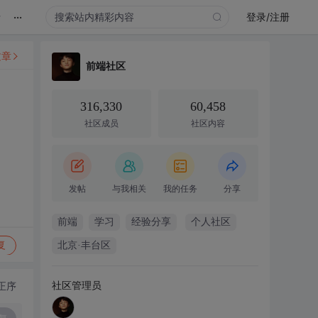
...
录
登录/注册
文章
前端社区
316,330
60,458
社区成员
社区内容
发帖
与我相关
我的任务
分享
前端
学习
经验分享
个人社区
复
北京·丰台区
社区管理员
正序