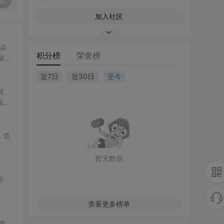
复
加入社区
嘈杂
积分榜
荣誉榜
止屏幕
近7日
近30日
至今
技
续航
，也
暂无数据
异
查看更多榜单
集