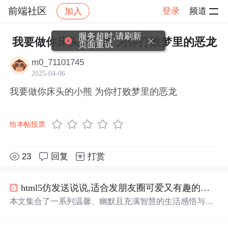
前端社区
登录
频道
加入
帖子详情
社区
前端社区
感慨
服务超时,请刷新
我要做你床头的小熊 为你打败梦里的恶龙
页面重试
m0_71101745
2025-04-06
我要做你床头的小熊 为你打败梦里的恶龙
给本帖投票
23
回复
打赏
html5仿发送说说,适合发朋友圈可爱又有趣的说说 朋友圈必备秒赞文案
本文集合了一系列温馨、幽默且充满智慧的生活感悟与心
情表达，包括对待生活的态度、自我调侃及对未来的美好
期许等内容。