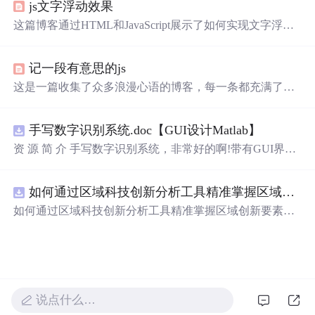
js文字浮动效果
这篇博客通过HTML和JavaScript展示了如何实现文字浮动
的效果。作者利用CSS设置元素的绝对定位，JavaScript则
用来随机生成文字的初始位置和透明度变化，营造出文字
记一段有意思的js
在页面上随机飘动的视觉效果。此外，文中还包含了对CS
S样式和JavaScript事件监听的运用，增加了互动性和趣味
这是一篇收集了众多浪漫心语的博客，每一条都充满了甜
性。
蜜和温情，表达了作者对某人的深深喜爱。从星辰大海到
日常生活，从诗词歌赋到甜蜜日常，字里行间透露出对你
手写数字识别系统.doc【GUI设计Matlab】
的独特情感，仿佛每个瞬间都因你而闪耀。这些话语如同
繁星，照亮了平凡的日子，让人感受到爱的力量和美好。
资 源 简 介 手写数字识别系统，非常好的啊!带有GUI界
面，使用方便! 详 情 说 明 用这个手写数字识别系统，你可
以轻松地识别手写数字。这个系统不仅功能强大，而且还
如何通过区域科技创新分析工具精准掌握区域创新要素分布与产业链融合现状？.docx
带有直观的图形用户界面（GUI），非常容易使用。你只
需要将手写数字输入系统，它将立即给出准确的识别结
如何通过区域科技创新分析工具精准掌握区域创新要素分
果。这个系统可以在各种场景中使用，无论是学校、工作
布与产业链融合现状？
还是日常生活，都能为你提供快速和准确的识别服务。它
是一个非常方便和实用的工具，你一定会喜欢它的！
说点什么…